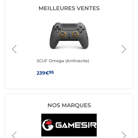
MEILLEURES VENTES
SCUF Omega (Anthracite)
ASU
95
239€
21
NOS MARQUES
Manette