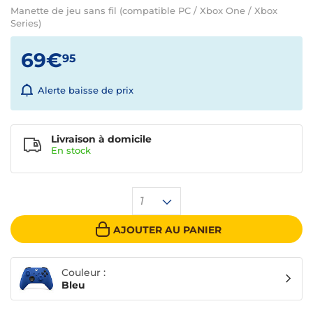
Manette de jeu sans fil (compatible PC / Xbox One / Xbox
Series)
69€
95
Alerte baisse de prix
Livraison à domicile
En
stock
1
AJOUTER AU PANIER
Couleur :
Bleu