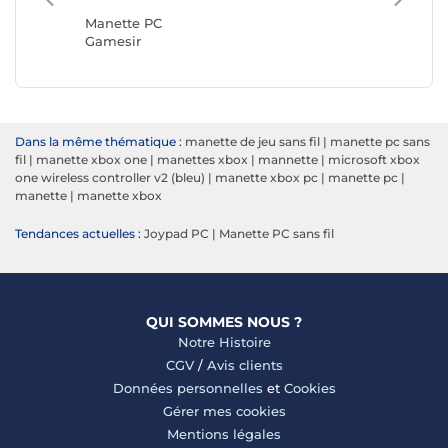
Turtle 
Manette PC
Gamesir
Dans la même thématique :
manette de jeu sans fil
|
manette pc sans
fil
|
manette xbox one
|
manettes xbox
|
mannette
|
microsoft xbox
one wireless controller v2 (bleu)
|
manette xbox pc
|
manette pc
|
manette
|
manette xbox
Tendances actuelles :
Joypad PC
|
Manette PC sans fil
QUI SOMMES NOUS ?
Notre Histoire
CGV
/
Avis clients
Données personnelles
et
Cookies
Gérer mes cookies
Mentions légales