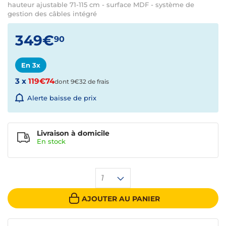
hauteur ajustable 71-115 cm - surface MDF - système de
gestion des câbles intégré
349€
90
En 3x
3 x
119€74
dont 9€32 de frais
Alerte baisse de prix
Livraison à domicile
En
stock
1
AJOUTER AU PANIER