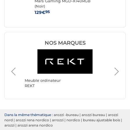
Mars Gaming MGD-X140RGB
RE
(Noir)
95
129€
34
NOS MARQUES
Meuble ordinateur
Meuble 
REKT
Arozzi
Dans la même thématique :
arozzi -bureau
|
arozzi bureau
|
arozzi
nord
|
arozzi rena nordico
|
arrozzi
|
nordico
|
bureau ajustable bois
|
arozzi
|
arozzi arena nordico