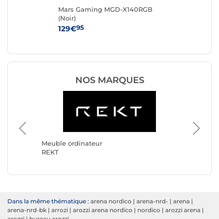
Mars Gaming MGD-X140RGB
RE
(Noir)
95
129€
34
NOS MARQUES
Meuble ordinateur
Meuble 
REKT
Arozzi
Dans la même thématique :
arena nordico
|
arena-nrd-
|
arena
|
arena-nrd-bk
|
arrozi
|
arozzi arena nordico
|
nordico
|
arozzi arena
|
arozzi
|
bureau arozzi