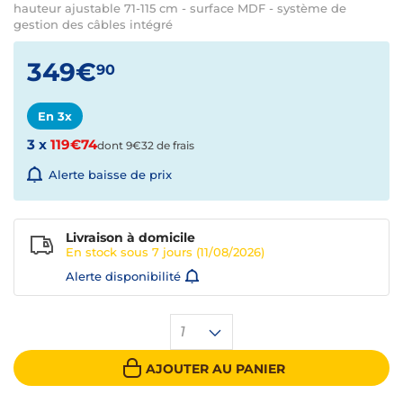
hauteur ajustable 71-115 cm - surface MDF - système de
gestion des câbles intégré
349€
90
En 3x
3 x
119€74
dont 9€32 de frais
Alerte baisse de prix
Livraison à domicile
En stock sous
7 jours
(11/08/2026)
Alerte disponibilité
1
AJOUTER AU PANIER