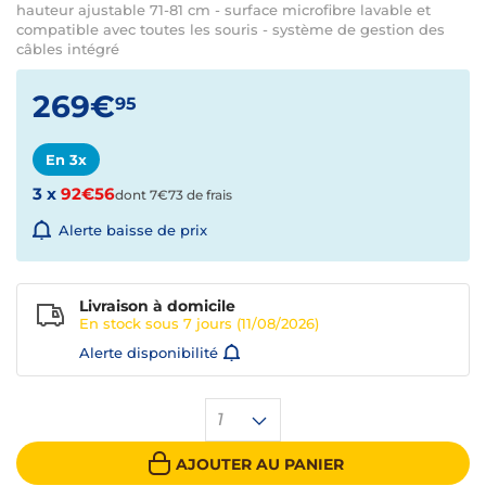
hauteur ajustable 71-81 cm - surface microfibre lavable et
compatible avec toutes les souris - système de gestion des
câbles intégré
269€
95
En 3x
3 x
92€56
dont 7€73 de frais
Alerte baisse de prix
Livraison à domicile
En stock sous
7 jours
(11/08/2026)
Alerte disponibilité
1
AJOUTER AU PANIER