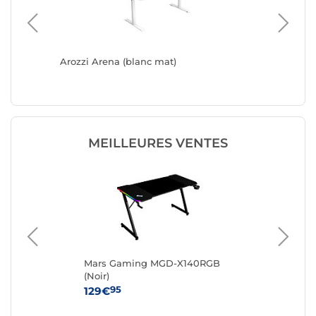
Arozzi Arena (blanc mat)
Arozzi A
MEILLEURES VENTES
Mars Gaming MGD-X140RGB
RE
(Noir)
95
129€
34