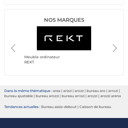
NOS MARQUES
Meuble ordinateur
Meuble 
REKT
Arozzi
Dans la même thématique :
area
|
arizzi
|
arozz
|
bureau aro
|
arrozi
|
bureau ajustable
|
bureau arozzi
|
bureau arrozi
|
arozzi
|
arozzi arena
Tendances actuelles :
Bureau assis-debout
|
Caisson de bureau