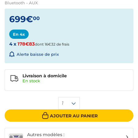
Bluetooth - AUX
699€
00
En 4x
4 x
178€83
dont 16€32 de frais
Alerte baisse de prix
Livraison à domicile
En
stock
1
AJOUTER AU PANIER
Autres modèles :