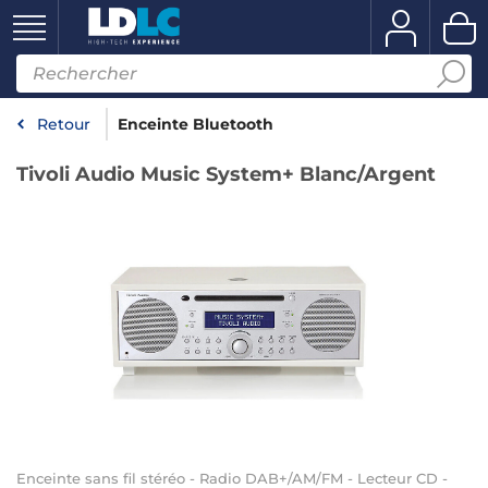
Retour
Enceinte Bluetooth
Tivoli Audio Music System+ Blanc/Argent
Enceinte sans fil stéréo - Radio DAB+/AM/FM - Lecteur CD -