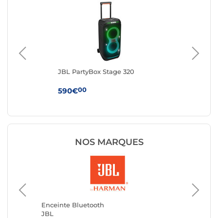
JBL PartyBox Stage 320
Ha
Noi
00
590€
24
NOS MARQUES
Enceint
MARSH
Enceinte Bluetooth
JBL