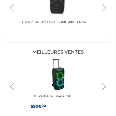
anoX
Gemini AS-12TOGO + GMU-M100 Noir
Gemini
MEILLEURES VENTES
JBL PartyBox Stage 320
Ha
Noi
00
590€
24