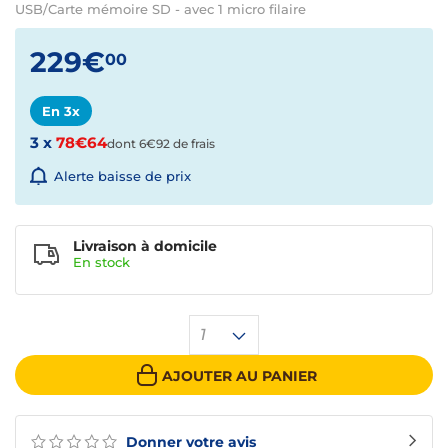
USB/Carte mémoire SD - avec 1 micro filaire
229€
00
En 3x
3 x
78€64
dont 6€92 de frais
Alerte baisse de prix
Livraison à domicile
En
stock
1
AJOUTER AU PANIER
Donner votre avis