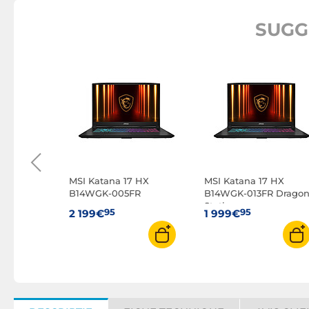
SUGG
 HX
R
MSI Katana 17 HX
MSI Katana 17 HX
B14WGK-005FR
B14WGK-013FR Drago
Station
95
95
2 199€
1 999€