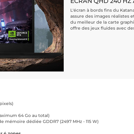
ÉCRAN QHD 240 HZ 
L'écran à bords fins du Katan
assure des images réalistes et
du meilleur de la carte graph
offre des jeux fluides avec de
pixels)
maximum 64 Go au total)
de mémoire dédiée GDDR7 (2497 MHz - 115 W)
ur 4 zones