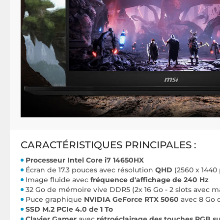
CARACTÉRISTIQUES PRINCIPALES :
Processeur Intel Core i7 14650HX
Écran de 17.3 pouces avec résolution
QHD
(2560 x 1440 
Image fluide avec
fréquence d'affichage de 240 Hz
32 Go de mémoire vive DDR5 (2x 16 Go - 2 slots avec 
Puce graphique
NVIDIA GeForce RTX 5060
avec 8 Go 
SSD M.2 PCIe 4.0 de 1 To
Clavier Gamer
avec
rétroéclairage des touches RGB s