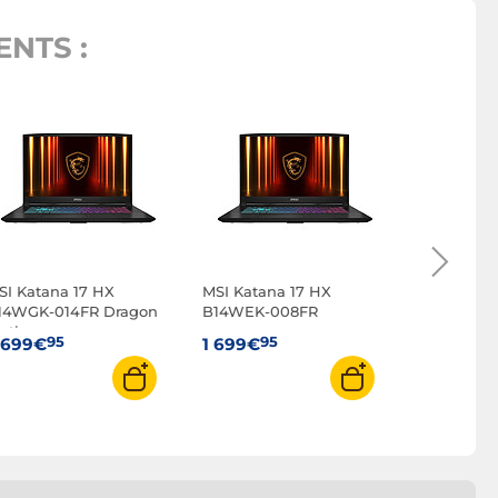
NTS :
SI Katana 17 HX
MSI Katana 17 HX
MSI Katan
14WGK-014FR Dragon
B14WEK-008FR
B14WEK-4
tation
Station
95
95
95
 699€
1 699€
1 999€