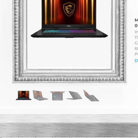
M
0
I
1
G
6
P
D