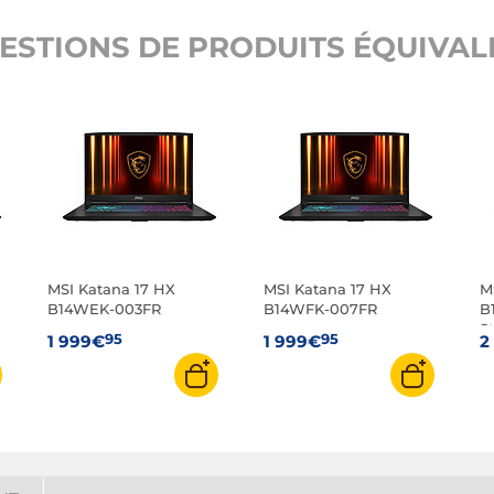
ESTIONS DE PRODUITS ÉQUIVALE
MSI Katana 17 HX
MSI Katana 17 HX
M
n
B14WEK-003FR
B14WFK-007FR
B
S
95
95
1 999€
1 999€
2