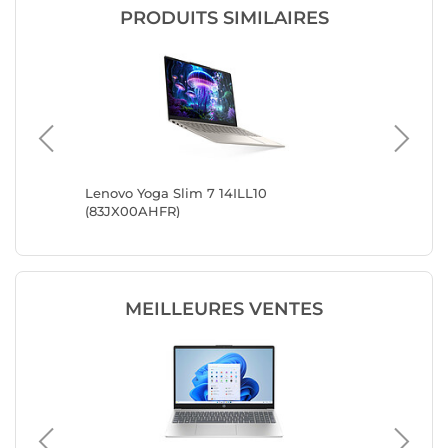
PRODUITS SIMILAIRES
+ PC
Lenovo Yoga Slim 7 14ILL10
MSI Pre
(83JX00AHFR)
PC
MEILLEURES VENTES