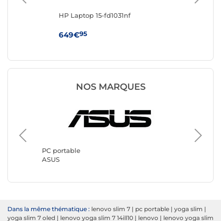
G-
HP Laptop 15-fd1031nf
AS
95
649€
1 
NOS MARQUES
PC portable
PC port
ASUS
Lenovo
Dans la même thématique :
lenovo slim 7
|
pc portable
|
yoga slim
|
yoga slim 7 oled
|
lenovo yoga slim 7 14ill10
|
lenovo
|
lenovo yoga slim