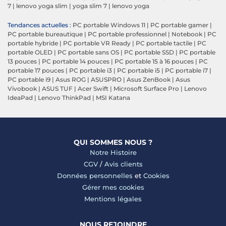
7
|
lenovo yoga slim
|
yoga slim 7
|
lenovo yoga
Tendances actuelles :
PC portable Windows 11
|
PC portable gamer
|
PC portable bureautique
|
PC portable professionnel
|
Notebook
|
PC
portable hybride
|
PC portable VR Ready
|
PC portable tactile
|
PC
portable OLED
|
PC portable sans OS
|
PC portable SSD
|
PC portable
13 pouces
|
PC portable 14 pouces
|
PC portable 15 à 16 pouces
|
PC
portable 17 pouces
|
PC portable i3
|
PC portable i5
|
PC portable i7
|
PC portable i9
|
Asus ROG
|
ASUSPRO
|
Asus ZenBook
|
Asus
Vivobook
|
ASUS TUF
|
Acer Swift
|
Microsoft Surface Pro
|
Lenovo
IdeaPad
|
Lenovo ThinkPad
|
MSI Katana
QUI SOMMES NOUS ?
Notre Histoire
CGV
/
Avis clients
Données personnelles
et
Cookies
Gérer mes cookies
Mentions légales
NOUS REJOINDRE