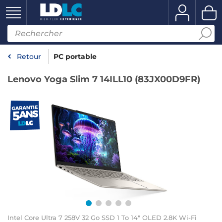
Retour
PC portable
Lenovo Yoga Slim 7 14ILL10 (83JX00D9FR)
Intel Core Ultra 7 258V 32 Go SSD 1 To 14" OLED 2.8K Wi-Fi