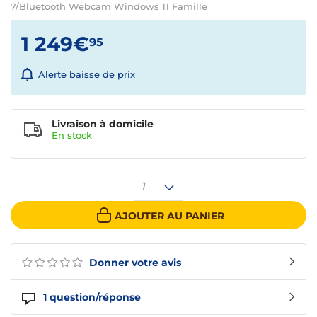
7/Bluetooth Webcam Windows 11 Famille
1 249€
95
Alerte baisse de prix
Livraison à domicile
En
stock
1
AJOUTER AU PANIER
Donner votre avis
1
question/réponse