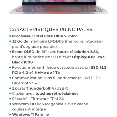
CARACTÉRISTIQUES PRINCIPALES :
Processeur Intel Core Ultra 7 258V
32 Go de mémoire LPDDR5 (mémoire intégrée -
pas d'upgrade possible)
Écran OLED
de 14" avec
haute résolution 2.8K
,
haute luminosité de 500 nits et
DisplayHDR True
Black 1000
Fonctionnement fluide et rapide avec un
SSD M.2
PCIe 4.0 x4 NVMe de 1 To
Communication sans fil performante : Wi-Fi 7 +
Bluetooth 5.4
2 ports
Thunderbolt 4
(USB-C)
Clavier avec
touches rétroéclairées
Sécurité : Firmware TPM 2.0
Webcam HD IR 5 Mégapixels avec cache
coulissant intégré
Windows 11 Famille