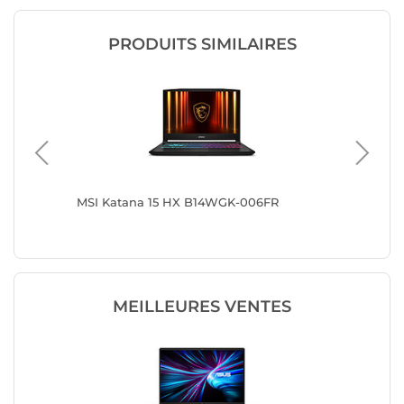
PRODUITS SIMILAIRES
MSI Katana 15 HX B14WGK-006FR
MSI Kat
Station
MEILLEURES VENTES