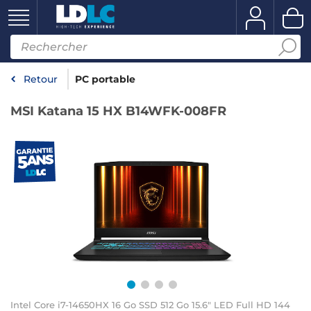
Retour
PC portable
MSI Katana 15 HX B14WFK-008FR
Intel Core i7-14650HX 16 Go SSD 512 Go 15.6" LED Full HD 144