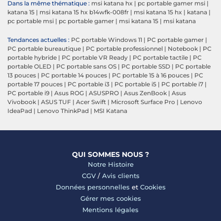
Dans la même thématique :
msi katana hx
|
pc portable gamer msi
|
katana 15
|
msi katana 15 hx b14wfk-008fr
|
msi katana 15 hx
|
katana
|
pc portable msi
|
pc portable gamer
|
msi katana 15
|
msi katana
Tendances actuelles :
PC portable Windows 11
|
PC portable gamer
|
PC portable bureautique
|
PC portable professionnel
|
Notebook
|
PC
portable hybride
|
PC portable VR Ready
|
PC portable tactile
|
PC
portable OLED
|
PC portable sans OS
|
PC portable SSD
|
PC portable
13 pouces
|
PC portable 14 pouces
|
PC portable 15 à 16 pouces
|
PC
portable 17 pouces
|
PC portable i3
|
PC portable i5
|
PC portable i7
|
PC portable i9
|
Asus ROG
|
ASUSPRO
|
Asus ZenBook
|
Asus
Vivobook
|
ASUS TUF
|
Acer Swift
|
Microsoft Surface Pro
|
Lenovo
IdeaPad
|
Lenovo ThinkPad
|
MSI Katana
QUI SOMMES NOUS ?
Notre Histoire
CGV
/
Avis clients
Données personnelles
et
Cookies
Gérer mes cookies
Mentions légales