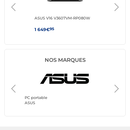
8FR
ASUS V16 V3607VM-RP080W
HP 
95
1 649€
64
NOS MARQUES
PC port
Lenovo
PC portable
ASUS