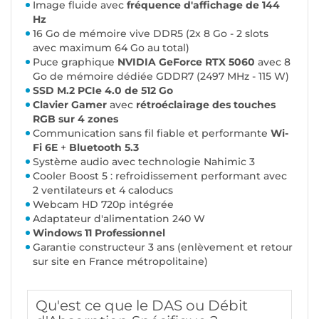
Image fluide avec
fréquence d'affichage de 144
Hz
16 Go de mémoire vive DDR5 (2x 8 Go - 2 slots
avec maximum 64 Go au total)
Puce graphique
NVIDIA GeForce RTX 5060
avec 8
Go de mémoire dédiée GDDR7 (2497 MHz - 115 W)
SSD M.2 PCIe 4.0 de 512 Go
Clavier Gamer
avec
rétroéclairage des touches
RGB sur 4 zones
Communication sans fil fiable et performante
Wi-
Fi 6E
+
Bluetooth 5.3
Système audio avec technologie Nahimic 3
Cooler Boost 5 : refroidissement performant avec
2 ventilateurs et 4 caloducs
Webcam HD 720p intégrée
Adaptateur d'alimentation 240 W
Windows 11 Professionnel
Garantie constructeur 3 ans (enlèvement et retour
sur site en France métropolitaine)
Qu'est ce que le DAS ou Débit