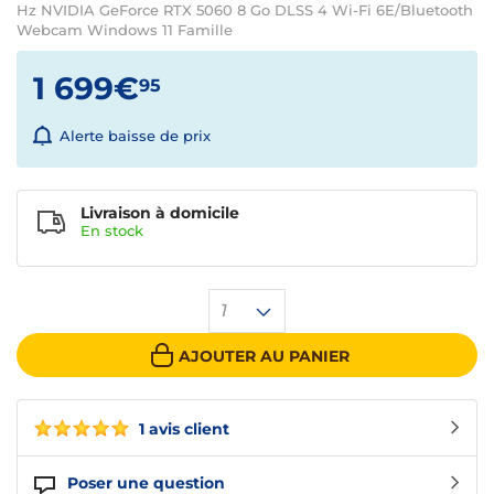
Hz NVIDIA GeForce RTX 5060 8 Go DLSS 4 Wi-Fi 6E/Bluetooth
Webcam Windows 11 Famille
1 699€
95
Alerte baisse de prix
Livraison à domicile
En
stock
1
AJOUTER AU PANIER
1 avis client
Poser une question