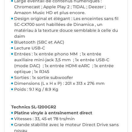
Large éventail de contenus numériques :
Chromecast ; Apple Play 2 ; TIDAL ; Deezer ;
Amazon Music HD et plus encore.
Design original et élégant : Les enceintes sans fil
SC-CX700 sont habillées de Dinamica , un
matériau à la texture douce semblable à celle du
daim
Bluetooth (SBC et AAC)
Lecture USB-C
Entrées : 1x entrée phono MM ; 1x entrée
auxiliaire mini-jack 3,5 mm ; 1x entrée USB-C
(mode DAC) ; 1x entrée HDMI eARC ; 1x entrée
optique ; 1x RJ45
Sorties : 1x sortie subwoofer
Dimensions (L x H x P) : 201 x 313 x 276 mm
Poids : 9.1 Kg / 8.9 Kg
Technics SL-1200GR2
Platine vinyle à entraînement direct
Vitesses : 33, 45 et 78 trs/min
Grande stabilité avec le moteur Direct Drive sans
noyau