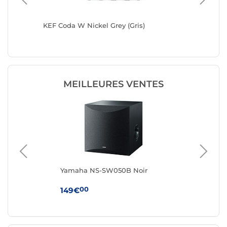
KEF Coda W Nickel Grey (Gris)
Technic
Argent
MEILLEURES VENTES
Yamaha NS-SW050B Noir
Tri
00
149€
29