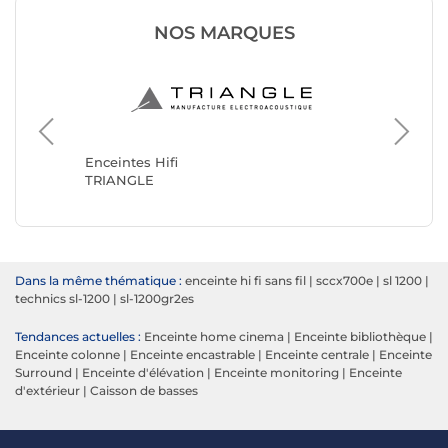
NOS MARQUES
Enceinte
JBL
Enceintes Hifi
TRIANGLE
Dans la même thématique :
enceinte hi fi sans fil
|
sccx700e
|
sl 1200
|
technics sl-1200
|
sl-1200gr2es
Tendances actuelles :
Enceinte home cinema
|
Enceinte bibliothèque
|
Enceinte colonne
|
Enceinte encastrable
|
Enceinte centrale
|
Enceinte
Surround
|
Enceinte d'élévation
|
Enceinte monitoring
|
Enceinte
d'extérieur
|
Caisson de basses