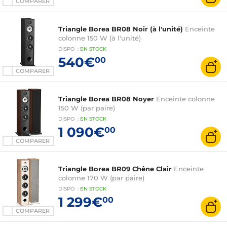
COMPARER
Triangle Borea BR08 Noir (à l'unité)
Enceinte
colonne 150 W (à l'unité)
DISPO
:
EN
STOCK
540€
00
COMPARER
Triangle Borea BR08 Noyer
Enceinte colonne
150 W (par paire)
DISPO
:
EN
STOCK
1 090€
00
COMPARER
Triangle Borea BR09 Chêne Clair
Enceinte
colonne 170 W (par paire)
DISPO
:
EN
STOCK
1 299€
00
COMPARER