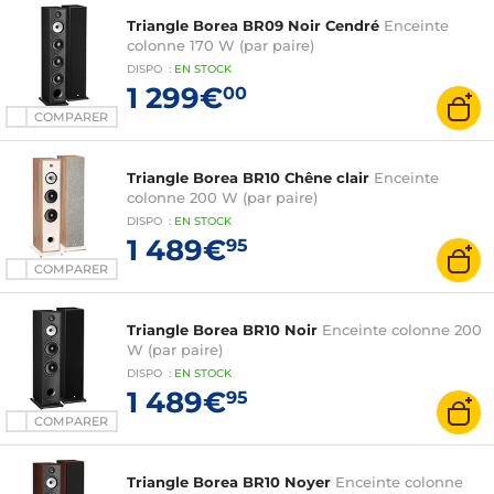
Triangle Borea BR09 Noir Cendré
Enceinte
colonne 170 W (par paire)
DISPO
:
EN
STOCK
1 299€
00
COMPARER
Triangle Borea BR10 Chêne clair
Enceinte
colonne 200 W (par paire)
DISPO
:
EN
STOCK
1 489€
95
COMPARER
Triangle Borea BR10 Noir
Enceinte colonne 200
W (par paire)
DISPO
:
EN
STOCK
1 489€
95
COMPARER
Triangle Borea BR10 Noyer
Enceinte colonne