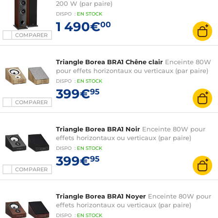
200 W (par paire)
DISPO
:
EN
STOCK
1 490€
00
COMPARER
Triangle Borea BRA1 Chêne clair
Enceinte 80W
pour effets horizontaux ou verticaux (par paire)
DISPO
:
EN
STOCK
399€
95
COMPARER
Triangle Borea BRA1 Noir
Enceinte 80W pour
effets horizontaux ou verticaux (par paire)
DISPO
:
EN
STOCK
399€
95
COMPARER
Triangle Borea BRA1 Noyer
Enceinte 80W pour
effets horizontaux ou verticaux (par paire)
DISPO
:
EN
STOCK