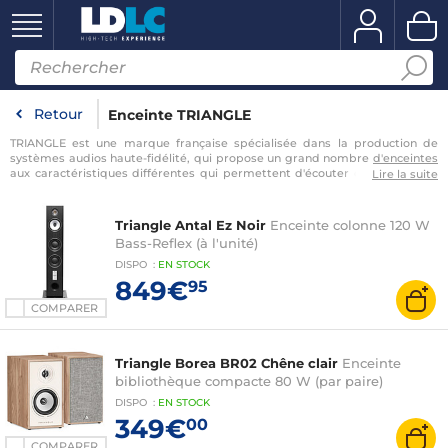
Retour
Enceinte TRIANGLE
TRIANGLE est une marque française spécialisée dans la production de
systèmes audios haute-fidélité, qui propose un grand nombre
d'enceintes
aux caractéristiques différentes qui permettent d'écouter de la musique
Lire la suite
dans les meilleures conditions possibles. Nous vous proposons donc sur
cette page un listing de
tous nos modèles d'enceintes TRIANGLE
. Vous
pourrez par exemple faire le choix d'enceintes colonnes ou d'enceinte
Triangle Antal Ez Noir
Enceinte colonne 120 W
bibliothèques s'il ne vous manque qu'un élément particulier pour votre
Bass-Reflex (à l'unité)
installation, ou vous pouvez faire le choix d'acheter un système hi-fi
complet. Vous pourrez alors ressentir toutes les intentions et les émotions
DISPO
:
EN
STOCK
que voulaient transmettre les artistes au travers de
…
849€
95
COMPARER
Triangle Borea BR02 Chêne clair
Enceinte
bibliothèque compacte 80 W (par paire)
DISPO
:
EN
STOCK
349€
00
COMPARER