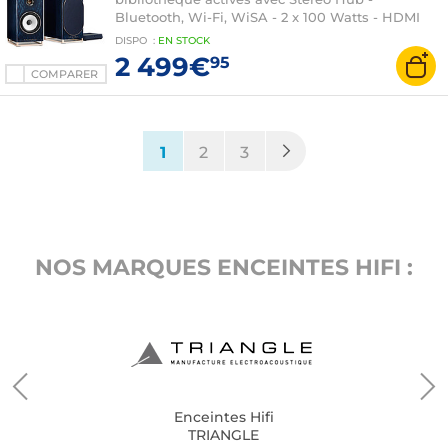
Bluetooth, Wi-Fi, WiSA - 2 x 100 Watts - HDMI
ARC / Optique / Coaxial / RCA / USB-A / USB-B
DISPO
:
EN
STOCK
(par paire)
2 499€
95
COMPARER
(current)
1
2
3
NOS MARQUES ENCEINTES HIFI :
Enceintes Hifi
TRIANGLE