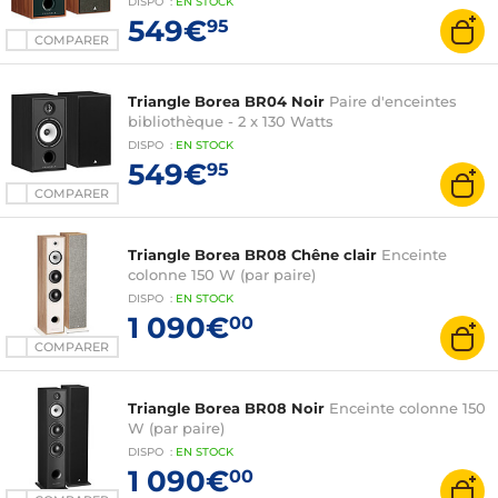
DISPO
:
EN
STOCK
549€
95
COMPARER
Triangle Borea BR04 Noir
Paire d'enceintes
bibliothèque - 2 x 130 Watts
DISPO
:
EN
STOCK
549€
95
COMPARER
Triangle Borea BR08 Chêne clair
Enceinte
colonne 150 W (par paire)
DISPO
:
EN
STOCK
1 090€
00
COMPARER
Triangle Borea BR08 Noir
Enceinte colonne 150
W (par paire)
DISPO
:
EN
STOCK
1 090€
00