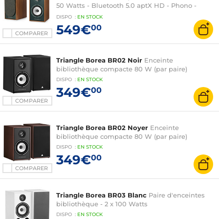
50 Watts - Bluetooth 5.0 aptX HD - Phono -
HDMI ARC - Optique / Coaxial - USB-B - Sortie
DISPO
:
EN
STOCK
SUB (par paire)
549€
00
COMPARER
Triangle Borea BR02 Noir
Enceinte
bibliothèque compacte 80 W (par paire)
DISPO
:
EN
STOCK
349€
00
COMPARER
Triangle Borea BR02 Noyer
Enceinte
bibliothèque compacte 80 W (par paire)
DISPO
:
EN
STOCK
349€
00
COMPARER
Triangle Borea BR03 Blanc
Paire d'enceintes
bibliothèque - 2 x 100 Watts
DISPO
:
EN
STOCK