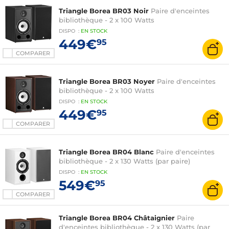
Triangle Borea BR03 Noir
Paire d'enceintes
bibliothèque - 2 x 100 Watts
DISPO
:
EN
STOCK
449€
95
COMPARER
Triangle Borea BR03 Noyer
Paire d'enceintes
bibliothèque - 2 x 100 Watts
DISPO
:
EN
STOCK
449€
95
COMPARER
Triangle Borea BR04 Blanc
Paire d'enceintes
bibliothèque - 2 x 130 Watts (par paire)
DISPO
:
EN
STOCK
549€
95
COMPARER
Triangle Borea BR04 Châtaignier
Paire
d'enceintes bibliothèque - 2 x 130 Watts (par