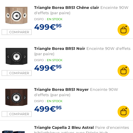
Triangle Borea BRS1 Chêne clair
Enceinte 90W
d'effets (par paire)
DISPO
:
EN
STOCK
499€
95
COMPARER
Triangle Borea BRS1 Noir
Enceinte 90W d'effets
(par paire)
DISPO
:
EN
STOCK
499€
95
COMPARER
Triangle Borea BRS1 Noyer
Enceinte 90W
d'effets (par paire)
DISPO
:
EN
STOCK
499€
95
COMPARER
Triangle Capella 2 Bleu Astral
Paire d'enceintes
bibliothèque actives avec Stéréo Hub -