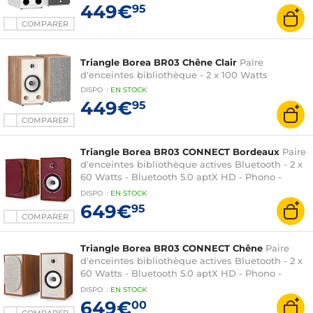
449€
95
COMPARER
Triangle Borea BR03 Chêne Clair
Paire
d'enceintes bibliothèque - 2 x 100 Watts
DISPO
:
EN
STOCK
449€
95
COMPARER
Triangle Borea BR03 CONNECT Bordeaux
Paire
d'enceintes bibliothèque actives Bluetooth - 2 x
60 Watts - Bluetooth 5.0 aptX HD - Phono -
HDMI ARC - Optique / Coaxial - USB-B - Sortie
DISPO
:
EN
STOCK
SUB
649€
95
COMPARER
Triangle Borea BR03 CONNECT Chêne
Paire
d'enceintes bibliothèque actives Bluetooth - 2 x
60 Watts - Bluetooth 5.0 aptX HD - Phono -
HDMI ARC - Optique / Coaxial - USB-B - Sortie
DISPO
:
EN
STOCK
SUB
649€
00