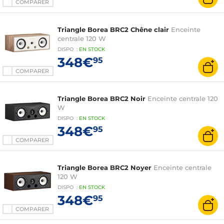
COMPARER
Triangle Borea BRC2 Chêne clair
Enceinte
centrale 120 W
DISPO
:
EN
STOCK
348€
95
COMPARER
Triangle Borea BRC2 Noir
Enceinte centrale 120
W
DISPO
:
EN
STOCK
348€
95
COMPARER
Triangle Borea BRC2 Noyer
Enceinte centrale
120 W
DISPO
:
EN
STOCK
348€
95
COMPARER