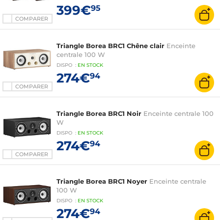
399€
95
COMPARER
Triangle Borea BRC1 Chêne clair
Enceinte
centrale 100 W
DISPO
:
EN
STOCK
274€
94
COMPARER
Triangle Borea BRC1 Noir
Enceinte centrale 100
W
DISPO
:
EN
STOCK
274€
94
COMPARER
Triangle Borea BRC1 Noyer
Enceinte centrale
100 W
DISPO
:
EN
STOCK
274€
94