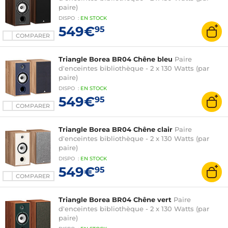
paire)
DISPO
:
EN
STOCK
549€
95
COMPARER
Triangle Borea BR04 Chêne bleu
Paire
d'enceintes bibliothèque - 2 x 130 Watts (par
paire)
DISPO
:
EN
STOCK
549€
95
COMPARER
Triangle Borea BR04 Chêne clair
Paire
d'enceintes bibliothèque - 2 x 130 Watts (par
paire)
DISPO
:
EN
STOCK
549€
95
COMPARER
Triangle Borea BR04 Chêne vert
Paire
d'enceintes bibliothèque - 2 x 130 Watts (par
paire)