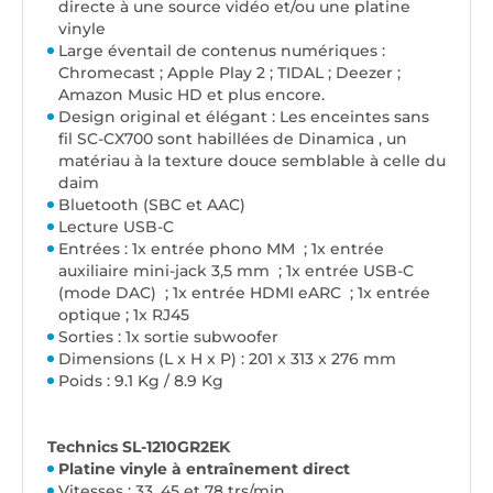
directe à une source vidéo et/ou une platine
vinyle
Large éventail de contenus numériques :
Chromecast ; Apple Play 2 ; TIDAL ; Deezer ;
Amazon Music HD et plus encore.
Design original et élégant : Les enceintes sans
fil SC-CX700 sont habillées de Dinamica , un
matériau à la texture douce semblable à celle du
daim
Bluetooth (SBC et AAC)
Lecture USB-C
Entrées : 1x entrée phono MM ; 1x entrée
auxiliaire mini-jack 3,5 mm ; 1x entrée USB-C
(mode DAC) ; 1x entrée HDMI eARC ; 1x entrée
optique ; 1x RJ45
Sorties : 1x sortie subwoofer
Dimensions (L x H x P) : 201 x 313 x 276 mm
Poids : 9.1 Kg / 8.9 Kg
Technics SL-1210GR2EK
Platine vinyle à entraînement direct
Vitesses : 33, 45 et 78 trs/min