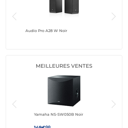
Hub
Audio Pro A28 W Noir
Cambridg
MEILLEURES VENTES
Yamaha NS-SW050B Noir
Tria
Chât
00
149€
29