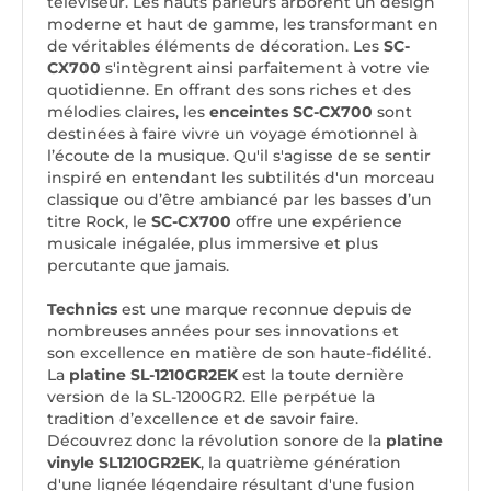
téléviseur. Les hauts parleurs arborent un design
moderne et haut de gamme, les transformant en
de véritables éléments de décoration. Les
SC-
CX700
s'intègrent ainsi parfaitement à votre vie
quotidienne. En offrant des sons riches et des
mélodies claires, les
enceintes SC-CX700
sont
destinées à faire vivre un voyage émotionnel à
l’écoute de la musique. Qu'il s'agisse de se sentir
inspiré en entendant les subtilités d'un morceau
classique ou d’être ambiancé par les basses d’un
titre Rock, le
SC-CX700
offre une expérience
musicale inégalée, plus immersive et plus
percutante que jamais.
Technics
est une marque reconnue depuis de
nombreuses années pour ses innovations et
son excellence en matière de son haute-fidélité.
La
platine SL-1210GR2EK
est la toute dernière
version de la SL-1200GR2. Elle perpétue la
tradition d’excellence et de savoir faire.
Découvrez donc la révolution sonore de la
platine
vinyle SL1210GR2EK
, la quatrième génération
d'une lignée légendaire résultant d'une fusion