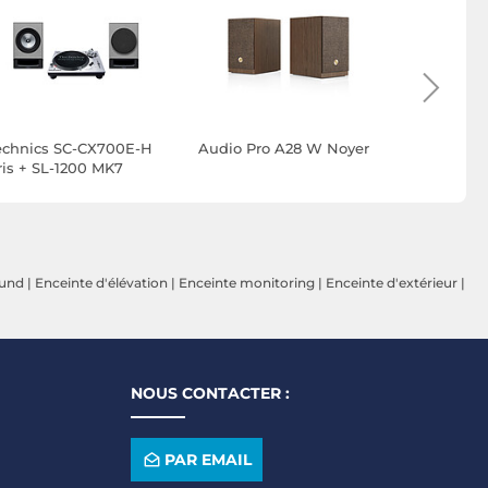
echnics SC-CX700E-H
Audio Pro A28 W Noyer
Audio Pro
ris + SL-1200 MK7
ound
|
Enceinte d'élévation
|
Enceinte monitoring
|
Enceinte d'extérieur
|
NOUS CONTACTER :
PAR EMAIL