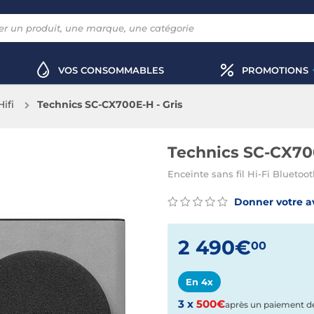
VOS CONSOMMABLES
PROMOTIONS
ifi
Technics SC-CX700E-H - Gris
Technics SC-CX700
Enceinte sans fil Hi-Fi Bluetoot
Donner votre a
2 490€
00
En 4x
3 x
500€
après un paiement 