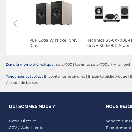
dio L/R S
KEF Coda W Nickel Grey
Technics SC-CX700E-
(Gris)
Gris + SL-1500C Argent
Dans la même thématique :
sc-cx700
|
technics sc-cx700e-h gris
|
tech
Tendances actuelles :
Enceinte home cinema
|
Enceinte bibliothèque
|
E
Caisson de basses
QUI SOMMES NOUS ?
NOUS REJO
Notre Histoire
Vendez sur 
CGV
/
Avis clients
Recrutement