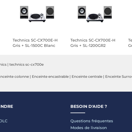
H
Technics SC-CX700E-H
Technics SC-CX700E-H
T
Gris + SL-1500C Blanc
Gris + SL-1200GR2
G
Argent
nics
|
technics sc-cx700e
nceinte colonne
|
Enceinte encastrable
|
Enceinte centrale
|
Enceinte Surr
INDRE
BESOIN D'AIDE ?
LDLC
Questions fréquentes
Modes de livraison