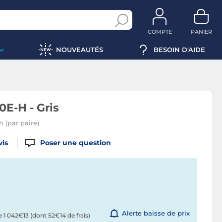
COMPTE
PANIER
NOUVEAUTÉS
BESOIN D'AIDE
E-H - Gris
h (par paire)
vis
Poser une question
Alerte baisse de prix
de
1 042€13
(dont 52€14 de frais)