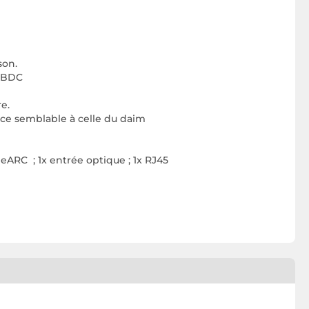
son.
 MBDC
e.
ouce semblable à celle du daim
eARC ; 1x entrée optique ; 1x RJ45