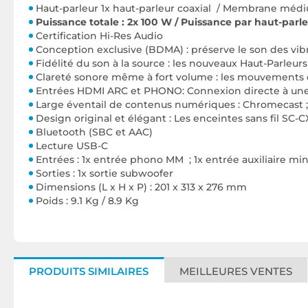
Haut-parleur 1x haut-parleur coaxial / Membrane mé
Puissance totale : 2x 100 W / Puissance par haut-par
Certification Hi-Res Audio
Conception exclusive (BDMA) : préserve le son des vibr
Fidélité du son à la source : les nouveaux Haut-Parleu
Clareté sonore même à fort volume : les mouvements 
Entrées HDMI ARC et PHONO: Connexion directe à une s
Large éventail de contenus numériques : Chromecast ; 
Design original et élégant : Les enceintes sans fil SC
Bluetooth (SBC et AAC)
Lecture USB-C
Entrées : 1x entrée phono MM ; 1x entrée auxiliaire mi
Sorties : 1x sortie subwoofer
Dimensions (L x H x P) : 201 x 313 x 276 mm
Poids : 9.1 Kg / 8.9 Kg
PRODUITS SIMILAIRES
MEILLEURES VENTES