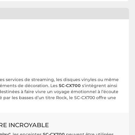
les services de streaming, les disques vinyles ou même
léments de décoration. Les
SC-CX700
s'intègrent ainsi
destinées à faire vivre un voyage émotionnel à l’écoute
é par les basses d’un titre Rock, le SC-CX700 offre une
RE INCROYABLE
play"
, les enceintes
SC-CX700
peuvent être utilisées