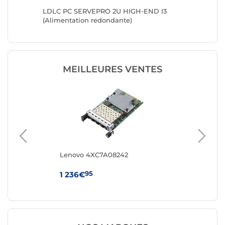
/x8 PCIe
LDLC PC SERVEPRO 2U HIGH-END I3
LDLC P
(Alimentation redondante)
MEILLEURES VENTES
Lenovo 4XC7A08242
Le
Ser
Co
95
1 236€
97