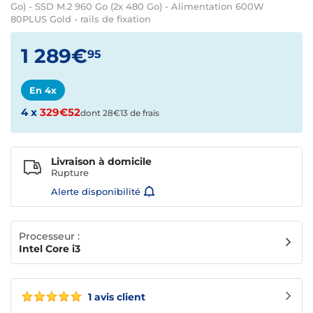
Go) - SSD M.2 960 Go (2x 480 Go) - Alimentation 600W
80PLUS Gold - rails de fixation
1 289€
95
En 4x
4 x
329€52
dont 28€13 de frais
Livraison à domicile
Rupture
Alerte disponibilité
Processeur :
Intel Core i3
1 avis client