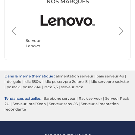
NOS MARQUES
Serveur
Serveur
Lenovo
LDLC
Dans la même thématique :
alimentation serveur
|
baie serveur 4u
|
intel gold
|
ldlc 650w
|
ldlc pc servpro 2u pro i3
|
ldlc servepro rackstar
|
pc rack
|
pc rack 4u
|
rack 3,5
|
serveur rack
Tendances actuelles :
Barebone serveur
|
Rack serveur
|
Serveur Rack
2U
|
Serveur Intel Xeon
|
Serveur sans OS
|
Serveur alimentation
redondante