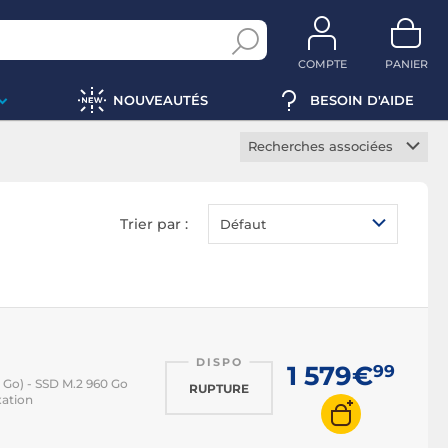
COMPTE
PANIER
NOUVEAUTÉS
BESOIN D'AIDE
Recherches associées
Barebone serveur
Rack serveur
Trier par :
Défaut
Serveur Rack 2U
Serveur Intel Xeon
Serveur sans OS
Serveur alimentation
redondante
DISPO
1 579€
99
8 Go) - SSD M.2 960 Go
RUPTURE
xation