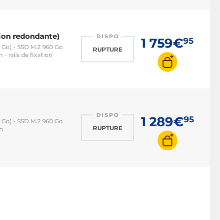
on redondante)
DISPO
1 759€
95
8 Go) - SSD M.2 960 Go
RUPTURE
 rails de fixation
DISPO
1 289€
95
8 Go) - SSD M.2 960 Go
RUPTURE
n