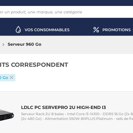
VOS CONSOMMABLES
PROMOTIONS
Serveur 960 Go
ITS CORRESPONDENT
0 Go
LDLC PC SERVEPRO 2U HIGH-END I3
Serveur Rack 2U 8 baies - Intel Core i3-14100 - DDR5 16 Go (2x 
(2x 480 Go) - Alimentation 550W 80PLUS Platinum - rails de fi