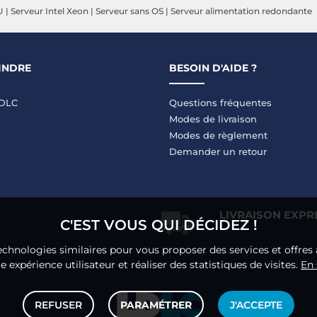
U
|
Serveur Intel Xeon
|
Serveur sans OS
|
Serveur alimentation redondante
INDRE
BESOIN D'AIDE ?
LDLC
Questions fréquentes
Modes de livraison
Modes de règlement
Demander un retour
LIVRAISON EXPR
C'EST VOUS QUI DÉCIDEZ !
echnologies similaires pour vous proposer des services et offres 
 expérience utilisateur et réaliser des statistiques de visites.
En 
REFUSER
PARAMÉTRER
J'ACCEPTE