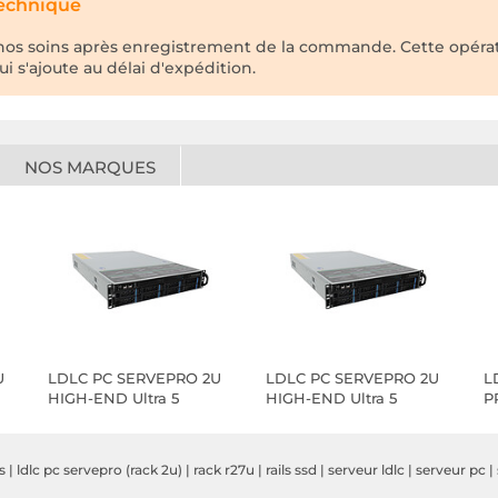
technique
os soins après enregistrement de la commande. Cette opérat
qui s'ajoute au délai d'expédition.
NOS MARQUES
U
LDLC PC SERVEPRO 2U
LDLC PC SERVEPRO 2U
L
HIGH-END Ultra 5
HIGH-END Ultra 5
P
(Alimentation
redondante)
s
|
ldlc pc servepro (rack 2u)
|
rack r27u
|
rails ssd
|
serveur ldlc
|
serveur pc
|