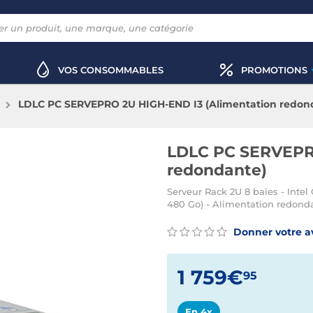
VOS CONSOMMABLES
PROMOTIONS
LDLC PC SERVEPRO 2U HIGH-END I3 (Alimentation redon
LDLC PC SERVEPRO
redondante)
Serveur Rack 2U 8 baies - Intel
480 Go) - Alimentation redonda
Donner votre a
1 759€
95
En 4x