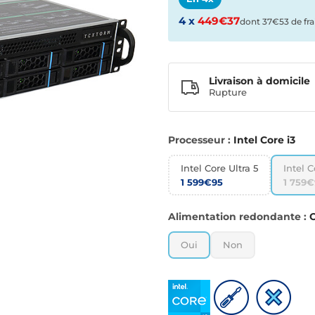
4 x
449€37
dont 37€53 de fra
Livraison à domicile
Rupture
Processeur :
Intel Core i3
Intel Core Ultra 5
Intel C
1 599€95
1 759€
Alimentation redondante :
Oui
Non