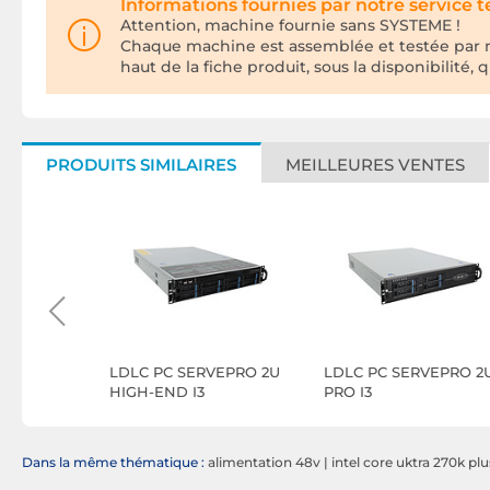
Informations fournies par notre service 
Attention, machine fournie sans SYSTEME !
Chaque machine est assemblée et testée par n
haut de la fiche produit, sous la disponibilité, 
PRODUITS SIMILAIRES
MEILLEURES VENTES
System
LDLC PC SERVEPRO 2U
LDLC PC SERVEPRO 2
8 PCIe
HIGH-END I3
PRO I3
Dans la même thématique :
alimentation 48v
|
intel core uktra 270k plu