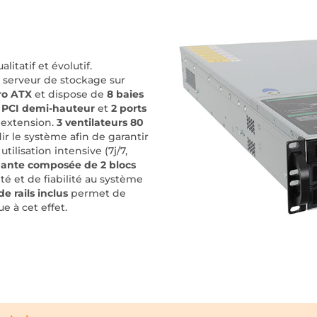
litatif et évolutif.
n serveur de stockage sur
cro ATX
et dispose de
8 baies
s PCI demi-hauteur
et
2 ports
d'extension.
3 ventilateurs 80
r le système afin de garantir
ilisation intensive (7j/7,
dante composée de 2 blocs
té et de fiabilité au système
de rails inclus
permet de
e à cet effet.