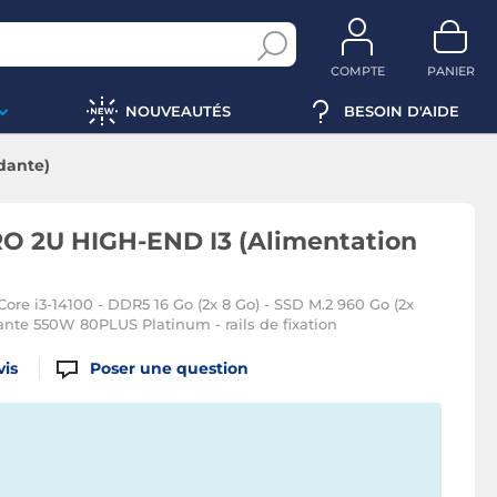
COMPTE
PANIER
NOUVEAUTÉS
BESOIN D'AIDE
dante)
 2U HIGH-END I3 (Alimentation
 Core i3-14100 - DDR5 16 Go (2x 8 Go) - SSD M.2 960 Go (2x
nte 550W 80PLUS Platinum - rails de fixation
vis
Poser une question