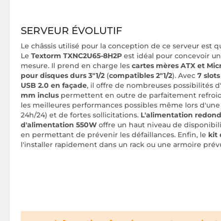
SERVEUR ÉVOLUTIF
Le châssis utilisé pour la conception de ce serveur est qua
Le
Textorm TXNC2U65-8H2P
est idéal pour concevoir u
mesure. Il prend en charge les
cartes mères ATX et Mi
pour disques durs 3"1/2
(
compatibles 2"1/2
). Avec
7 slot
USB 2.0 en façade
, il offre de nombreuses possibilités 
mm inclus
permettent en outre de parfaitement refroidi
les meilleures performances possibles même lors d'une ut
24h/24) et de fortes sollicitations.
L'alimentation redon
d'alimentation 550W
offre un haut niveau de disponibili
en permettant de prévenir les défaillances. Enfin, le
kit 
l'installer rapidement dans un rack ou une armoire prévu