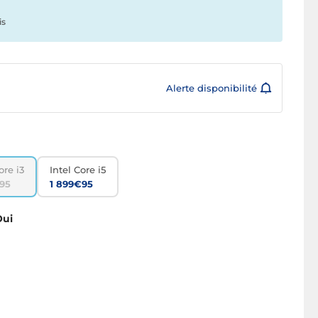
is
Alerte disponibilité
ore i3
Intel Core i5
95
1 899€95
Oui