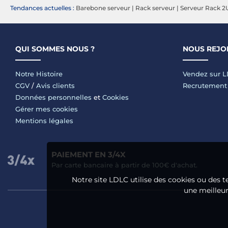
Tendances actuelles :
Barebone serveur
|
Rack serveur
|
Serveur Rack 2
QUI SOMMES NOUS ?
NOUS REJO
Notre Histoire
Vendez sur 
CGV
/
Avis clients
Recrutement
Données personnelles
et
Cookies
Gérer mes cookies
Mentions légales
PAIEMENT EN 3/4X
Par carte bancaire à partir de 100€ d'achat.
Notre site LDLC utilise des cookies ou des t
une meilleure