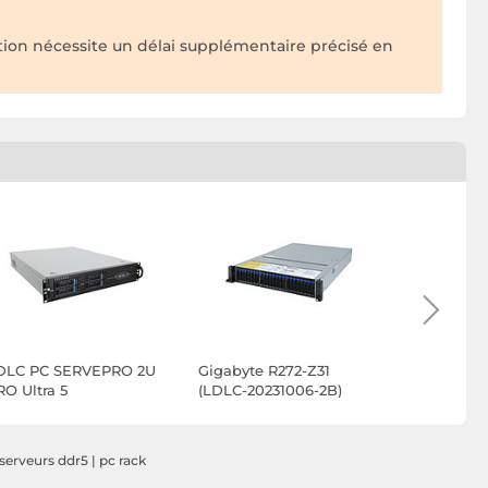
ion nécessite un délai supplémentaire précisé en
DLC PC SERVEPRO 2U
Gigabyte R272-Z31
Gigabyte 
RO Ultra 5
(LDLC-20231006-2B)
(LDLC-202
serveurs ddr5
|
pc rack