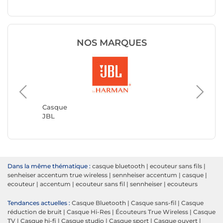
NOS MARQUES
Casque
JVC
Casque
JBL
Dans la même thématique :
casque bluetooth
|
ecouteur sans fils
|
senheiser accentum true wireless
|
sennheiser accentum
|
casque
|
ecouteur
|
accentum
|
ecouteur sans fil
|
sennheiser
|
ecouteurs
Tendances actuelles :
Casque Bluetooth
|
Casque sans-fil
|
Casque
réduction de bruit
|
Casque Hi-Res
|
Écouteurs True Wireless
|
Casque
TV
|
Casque hi-fi
|
Casque studio
|
Casque sport
|
Casque ouvert
|