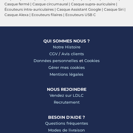
Casque fermé
|
Casque circumaural
|
Casque supra-auriculaire
|
Écouteurs intra-auriculaires
|
Casque Assistant Google
|
Casque Siri
|
Casque Alexa
|
Ecouteurs filaires
|
Ecouteurs USB C
QUI SOMMES NOUS ?
Notre Histoire
CGV
/
Avis clients
Données personnelles
et
Cookies
Gérer mes cookies
Mentions légales
NOUS REJOINDRE
Vendez sur LDLC
Recrutement
BESOIN D'AIDE ?
Questions fréquentes
Modes de livraison