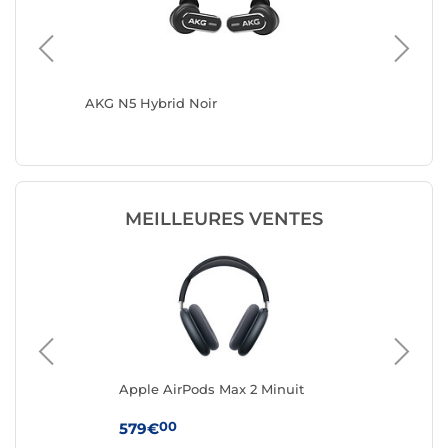
)
AKG N5 Hybrid Noir
JBL Tun
MEILLEURES VENTES
Apple AirPods Max 2 Minuit
App
Boî
(U
00
579€
24