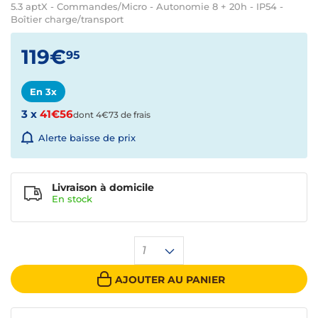
5.3 aptX - Commandes/Micro - Autonomie 8 + 20h - IP54 -
Boîtier charge/transport
119€
95
En 3x
3 x
41€56
dont 4€73 de frais
Alerte baisse de prix
Livraison à domicile
En
stock
1
AJOUTER AU PANIER