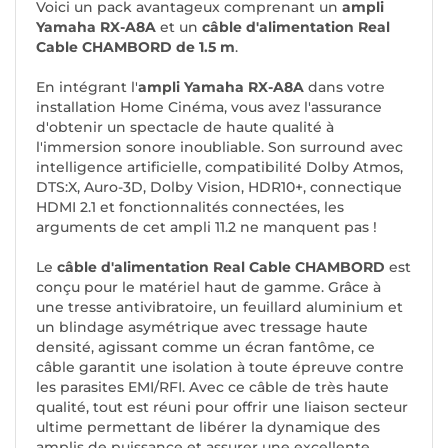
Voici un pack avantageux comprenant un
ampli
Yamaha RX-A8A
et un
câble d'alimentation Real
Cable CHAMBORD de 1.5 m
.
En intégrant l'
ampli Yamaha RX-A8A
dans votre
installation Home Cinéma, vous avez l'assurance
d'obtenir un spectacle de haute qualité à
l'immersion sonore inoubliable. Son surround avec
intelligence artificielle, compatibilité Dolby Atmos,
DTS:X, Auro-3D, Dolby Vision, HDR10+, connectique
HDMI 2.1 et fonctionnalités connectées, les
arguments de cet ampli 11.2 ne manquent pas !
Le
câble d'alimentation Real Cable CHAMBORD
est
conçu pour le matériel haut de gamme. Grâce à
une tresse antivibratoire, un feuillard aluminium et
un blindage asymétrique avec tressage haute
densité, agissant comme un écran fantôme, ce
câble garantit une isolation à toute épreuve contre
les parasites EMI/RFI. Avec ce câble de très haute
qualité, tout est réuni pour offrir une liaison secteur
ultime permettant de libérer la dynamique des
amplis de puissance et assurer une excellente