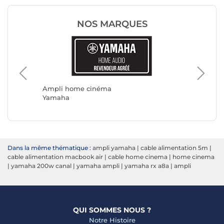
NOS MARQUES
Ampli 
JBL
Ampli home cinéma
Yamaha
Dans la même thématique :
ampli yamaha
|
cable alimentation 5m
|
cable alimentation macbook air
|
cable home cinema
|
home cinema
|
yamaha 200w canal
|
yamaha ampli
|
yamaha rx a8a
|
ampli
QUI SOMMES NOUS ?
Notre Histoire