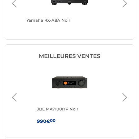
Yamaha RX-A8A Noir
Yamaha 
CHAMBO
MEILLEURES VENTES
JBL MA7100HP Noir
JB
00
990€
34