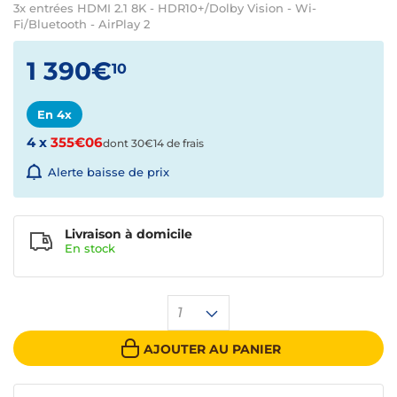
3x entrées HDMI 2.1 8K - HDR10+/Dolby Vision - Wi-
Fi/Bluetooth - AirPlay 2
1 390€
10
En 4x
4 x
355€06
dont 30€14 de frais
Alerte baisse de prix
Livraison à domicile
En
stock
1
AJOUTER AU PANIER