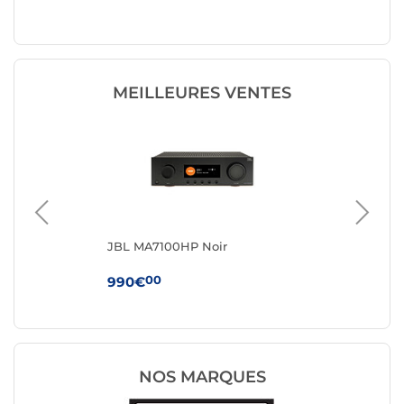
CHAMBO
MEILLEURES VENTES
JBL MA7100HP Noir
JB
00
990€
34
NOS MARQUES