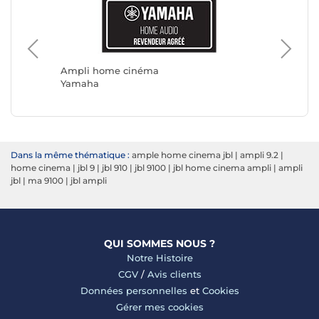
Ampli home cinéma
Ampli 
Yamaha
JBL
Dans la même thématique :
ample home cinema jbl
|
ampli 9.2
|
home cinema
|
jbl 9
|
jbl 910
|
jbl 9100
|
jbl home cinema ampli
|
ampli
jbl
|
ma 9100
|
jbl ampli
QUI SOMMES NOUS ?
Notre Histoire
CGV
/
Avis clients
Données personnelles
et
Cookies
Gérer mes cookies