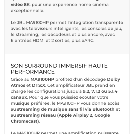
vidéo 8K
, pour une expérience home cinéma
exceptionnelle.
Le JBL MA9100HP permet l'intégration transparente
avec les téléviseurs intelligents, les consoles de jeu,
le streaming, les décodeurs et plus encore, avec
6 entrées HDMI et 2 sorties, plus eARC.
SON SURROUND IMMERSIF HAUTE
PERFORMANCE
Grâce au
MA9100HP
profitez d'un décodage
Dolby
Atmos
et
DTS:X
. Cet amplificateur JBL prend en
charge les configurations jusqu’à
9.2, 7.1.2 ou 5.1.4
canaux
. Pour que vous puissiez écouter votre
musique préférée, le MA9100HP vous donne accès
au
streaming de musique sans fil via Bluetooth
et
au
streaming réseau (Apple Airplay 2, Google
Chromecast)
.
Le MA9100HP permet une amplification puissante