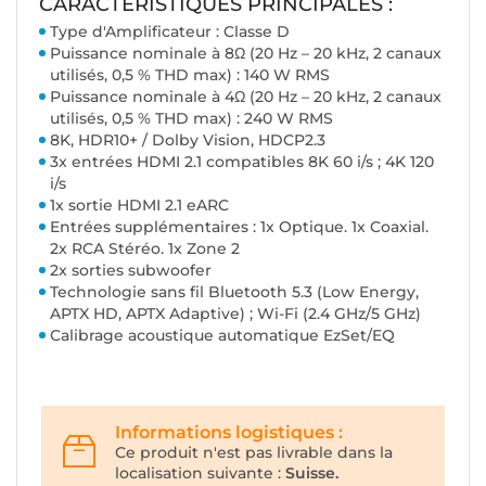
CARACTÉRISTIQUES PRINCIPALES :
Type d'Amplificateur : Classe D
Puissance nominale à 8Ω (20 Hz – 20 kHz, 2 canaux
utilisés, 0,5 % THD max) : 140 W RMS
Puissance nominale à 4Ω (20 Hz – 20 kHz, 2 canaux
utilisés, 0,5 % THD max) : 240 W RMS
8K, HDR10+ / Dolby Vision, HDCP2.3
3x entrées HDMI 2.1 compatibles 8K 60 i/s ; 4K 120
i/s
1x sortie HDMI 2.1 eARC
Entrées supplémentaires : 1x Optique. 1x Coaxial.
2x RCA Stéréo. 1x Zone 2
2x sorties subwoofer
Technologie sans fil Bluetooth 5.3 (Low Energy,
APTX HD, APTX Adaptive) ; Wi-Fi (2.4 GHz/5 GHz)
Calibrage acoustique automatique EzSet/EQ
Informations logistiques :
Ce produit n'est pas livrable dans la
localisation suivante :
Suisse.