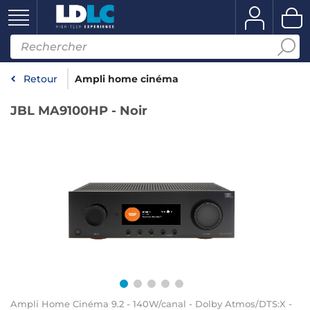
Retour
Ampli home cinéma
JBL MA9100HP - Noir
Ampli Home Cinéma 9.2 - 140W/canal - Dolby Atmos/DTS:X -