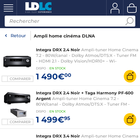
Retour
Ampli home cinéma DLNA
Integra DRX 2.4 Noir
Ampli-tuner Home Cinema
7.2 - 80W/canal - Dolby Atmos/DTS:X - Tuner FM
- HDMI 2.1 - Dolby Vision/HDR10+ - Wi-
Fi/Bluetooth/AirPlay 2 - Multiroom
DISPO
:
EN
STOCK
1 490€
00
COMPARER
Integra DRX 2.4 Noir + Taga Harmony PF-600
Argent
Ampli-tuner Home Cinema 7.2 -
80W/canal - Dolby Atmos/DTS:X - Tuner FM -
HDMI 2.1 - Dolby Vision/HDR10+ - Wi-
DISPO
:
EN
STOCK
Fi/Bluetooth/AirPlay 2 - Multiroom + 3 prises
1 499€
95
directes avec affichage du statut de phase
COMPARER
Integra DRX 3.4 Noir
Ampli-tuner Home Cinema