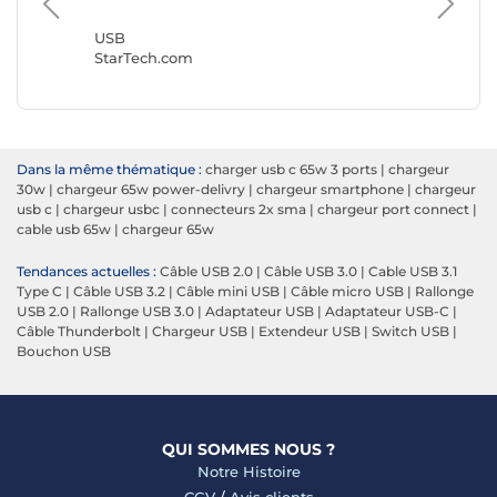
Goobay
USB
StarTech.com
Dans la même thématique :
charger usb c 65w 3 ports
|
chargeur
30w
|
chargeur 65w power-delivry
|
chargeur smartphone
|
chargeur
usb c
|
chargeur usbc
|
connecteurs 2x sma
|
chargeur port connect
|
cable usb 65w
|
chargeur 65w
Tendances actuelles :
Câble USB 2.0
|
Câble USB 3.0
|
Cable USB 3.1
Type C
|
Câble USB 3.2
|
Câble mini USB
|
Câble micro USB
|
Rallonge
USB 2.0
|
Rallonge USB 3.0
|
Adaptateur USB
|
Adaptateur USB-C
|
Câble Thunderbolt
|
Chargeur USB
|
Extendeur USB
|
Switch USB
|
Bouchon USB
QUI SOMMES NOUS ?
Notre Histoire