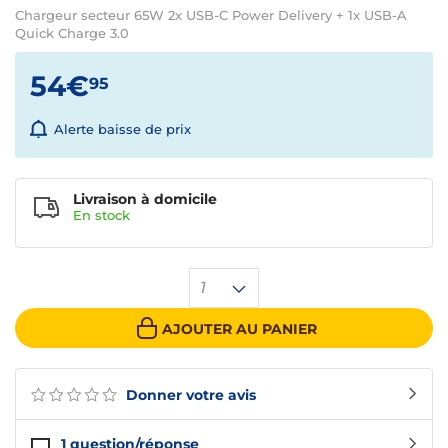
Chargeur secteur 65W 2x USB-C Power Delivery + 1x USB-A
Quick Charge 3.0
54€
95
Alerte baisse de prix
Livraison à domicile
En
stock
1
AJOUTER AU PANIER
Donner votre avis
1
question/réponse