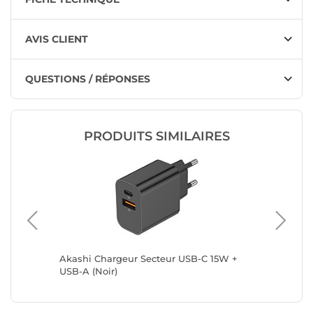
AVIS CLIENT
QUESTIONS / RÉPONSES
PRODUITS SIMILAIRES
ro USB-
Akashi Chargeur Secteur USB-C 15W +
Nedis U
USB-A (Noir)