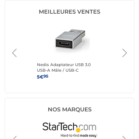
MEILLEURES VENTES
B-A
Nedis Adaptateur USB 3.0
Ne
USB-A Mâle / USB-C
US
95
5€
3€
NOS MARQUES
USB