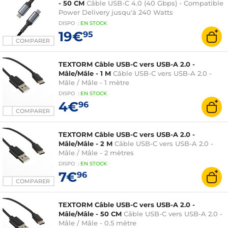
- 50 CM
Câble USB-C 4.0 (40 Gbps) - Compatible
Power Delivery jusqu'à 240 Watts
DISPO
:
EN
STOCK
19€
95
COMPARER
TEXTORM Câble USB-C vers USB-A 2.0 -
Mâle/Mâle - 1 M
Câble USB-C vers USB-A 2.0 -
Mâle / Mâle - 1 mètre
DISPO
:
EN
STOCK
4€
96
COMPARER
TEXTORM Câble USB-C vers USB-A 2.0 -
Mâle/Mâle - 2 M
Câble USB-C vers USB-A 2.0 -
Mâle / Mâle - 2 mètres
DISPO
:
EN
STOCK
7€
96
COMPARER
TEXTORM Câble USB-C vers USB-A 2.0 -
Mâle/Mâle - 50 CM
Câble USB-C vers USB-A 2.0 -
Mâle / Mâle - 0.5 mètre