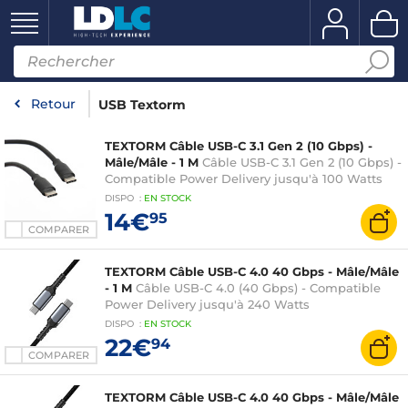
Retour
USB Textorm
TEXTORM Câble USB-C 3.1 Gen 2 (10 Gbps) -
Mâle/Mâle - 1 M
Câble USB-C 3.1 Gen 2 (10 Gbps) -
Compatible Power Delivery jusqu'à 100 Watts
DISPO
:
EN
STOCK
14€
95
COMPARER
TEXTORM Câble USB-C 4.0 40 Gbps - Mâle/Mâle
- 1 M
Câble USB-C 4.0 (40 Gbps) - Compatible
Power Delivery jusqu'à 240 Watts
DISPO
:
EN
STOCK
22€
94
COMPARER
TEXTORM Câble USB-C 4.0 40 Gbps - Mâle/Mâle