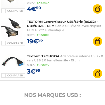
DISPO
:
EN
STOCK
4€
50
COMPARER
TEXTORM Convertisseur USB/Série (RS232) -
DB9/DB25 - 1.8 M
Câble USB/Série avec chipset
FTDI FT232 authentique
DISPO
:
EN
STOCK
19€
95
COMPARER
Textorm TXCIU2U3A
Adaptateur interne USB 2.0
vers USB 3.0 femelle/mâle - 15 cm
DISPO
:
EN
STOCK
3€
95
COMPARER
NOS MARQUES USB :