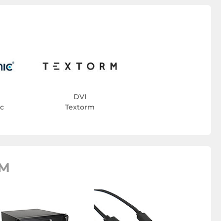
DVI
ic
Textorm
RM
Mémoire
T