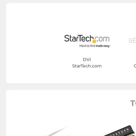
DVI
StarTech.com
T
processeur
orm