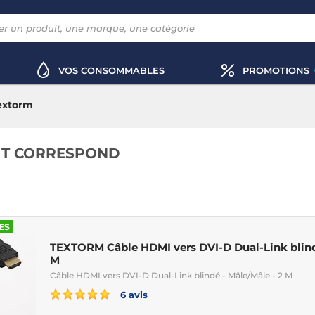
VOS CONSOMMABLES
PROMOTIONS
extorm
IT CORRESPOND
ES
TEXTORM Câble HDMI vers DVI-D Dual-Link blindé
M
Câble HDMI vers DVI-D Dual-Link blindé - Mâle/Mâle - 2 M
6 avis