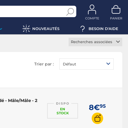
COMPTE
PANIER
NOUVEAUTÉS
BESOIN D'AIDE
Recherches associées
Câble DVI
Trier par :
Défaut
 - Mâle/Mâle - 2
DISPO
8€
95
EN
STOCK