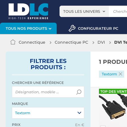
TOUS LES UNIVERS
CONFIGURATEUR PC
TOUS NOS PRODUITS
Connectique
Connectique PC
DVI
DVI T
FILTRER
LES
1 PRODU
PRODUITS
:
Textorm
CHERCHER UNE RÉFÉRENCE
TOP DES VENT
MARQUE
Textorm
PRIX
En €