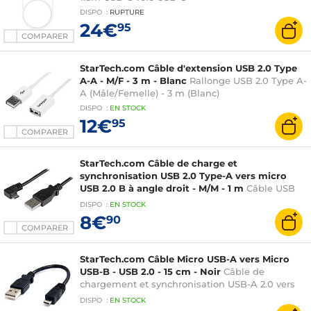
DISPO
:
RUPTURE
24€
95
COMPARER
StarTech.com Câble d'extension USB 2.0 Type
A-A - M/F - 3 m - Blanc
Rallonge USB 2.0 Type A-
A (Mâle/Femelle) - 3 m (Blanc)
DISPO
:
EN
STOCK
12€
95
COMPARER
StarTech.com Câble de charge et
synchronisation USB 2.0 Type-A vers micro
USB 2.0 B à angle droit - M/M - 1 m
Câble USB
2.0 Type-A vers micro USB 2.0 B coudé vers la
DISPO
:
EN
STOCK
droite (Mâle/Mâle - 1 m)
8€
90
COMPARER
StarTech.com Câble Micro USB-A vers Micro
USB-B - USB 2.0 - 15 cm - Noir
Câble de
chargement et synchronisation USB-A 2.0 vers
micro-USB 2.0 Type-B - 15 cm - Noir
DISPO
:
EN
STOCK