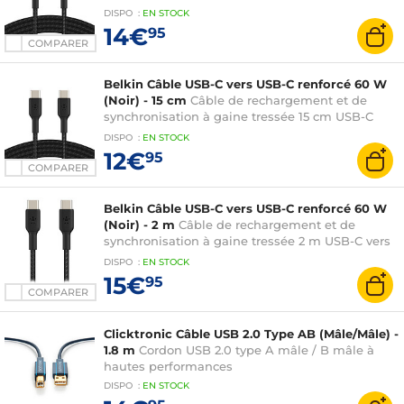
USB-C - Noir
DISPO
:
EN
STOCK
14€
95
COMPARER
Belkin Câble USB-C vers USB-C renforcé 60 W
(Noir) - 15 cm
Câble de rechargement et de
synchronisation à gaine tressée 15 cm USB-C
vers USB-C - Noir
DISPO
:
EN
STOCK
12€
95
COMPARER
Belkin Câble USB-C vers USB-C renforcé 60 W
(Noir) - 2 m
Câble de rechargement et de
synchronisation à gaine tressée 2 m USB-C vers
USB-C
DISPO
:
EN
STOCK
15€
95
COMPARER
Clicktronic Câble USB 2.0 Type AB (Mâle/Mâle) -
1.8 m
Cordon USB 2.0 type A mâle / B mâle à
hautes performances
DISPO
:
EN
STOCK