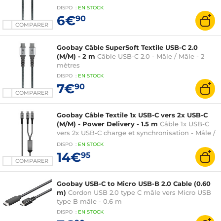
DISPO
:
EN
STOCK
6€
90
COMPARER
Goobay Câble SuperSoft Textile USB-C 2.0
(M/M) - 2 m
Câble USB-C 2.0 - Mâle / Mâle - 2
mètres
DISPO
:
EN
STOCK
7€
90
COMPARER
Goobay Câble Textile 1x USB-C vers 2x USB-C
(M/M) - Power Delivery - 1.5 m
Câble 1x USB-C
vers 2x USB-C charge et synchronisation - Mâle /
Mâle - Fonction Power Delivery 60W - 1.5 mètre
DISPO
:
EN
STOCK
14€
95
COMPARER
Goobay USB-C to Micro USB-B 2.0 Cable (0.60
m)
Cordon USB 2.0 type C mâle vers Micro USB
type B mâle - 0.6 m
DISPO
:
EN
STOCK