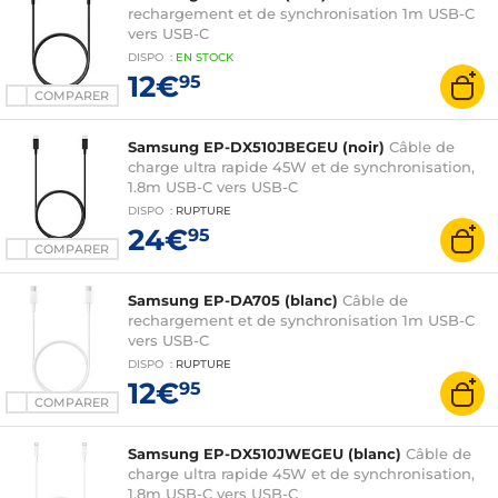
rechargement et de synchronisation 1m USB-C
vers USB-C
DISPO
:
EN
STOCK
12€
95
COMPARER
Samsung EP-DX510JBEGEU (noir)
Câble de
charge ultra rapide 45W et de synchronisation,
1.8m USB-C vers USB-C
DISPO
:
RUPTURE
24€
95
COMPARER
Samsung EP-DA705 (blanc)
Câble de
rechargement et de synchronisation 1m USB-C
vers USB-C
DISPO
:
RUPTURE
12€
95
COMPARER
Samsung EP-DX510JWEGEU (blanc)
Câble de
charge ultra rapide 45W et de synchronisation,
1.8m USB-C vers USB-C