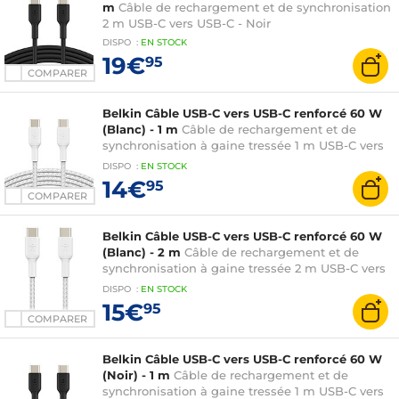
m
Câble de rechargement et de synchronisation
2 m USB-C vers USB-C - Noir
DISPO
:
EN
STOCK
19€
95
COMPARER
Belkin Câble USB-C vers USB-C renforcé 60 W
(Blanc) - 1 m
Câble de rechargement et de
synchronisation à gaine tressée 1 m USB-C vers
USB-C - Blanc
DISPO
:
EN
STOCK
14€
95
COMPARER
Belkin Câble USB-C vers USB-C renforcé 60 W
(Blanc) - 2 m
Câble de rechargement et de
synchronisation à gaine tressée 2 m USB-C vers
USB-C
DISPO
:
EN
STOCK
15€
95
COMPARER
Belkin Câble USB-C vers USB-C renforcé 60 W
(Noir) - 1 m
Câble de rechargement et de
synchronisation à gaine tressée 1 m USB-C vers