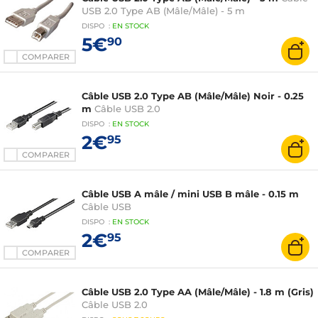
USB 2.0 Type AB (Mâle/Mâle) - 5 m
DISPO
:
EN
STOCK
5€
90
COMPARER
Câble USB 2.0 Type AB (Mâle/Mâle) Noir - 0.25
m
Câble USB 2.0
DISPO
:
EN
STOCK
2€
95
COMPARER
Câble USB A mâle / mini USB B mâle - 0.15 m
Câble USB
DISPO
:
EN
STOCK
2€
95
COMPARER
Câble USB 2.0 Type AA (Mâle/Mâle) - 1.8 m (Gris)
Câble USB 2.0