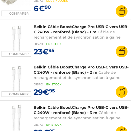
DISPO
:
SOUS
7 JOURS
6€
90
COMPARER
Belkin Câble BoostCharge Pro USB-C vers USB-
C 240W - renforcé (Blanc) - 1 m
Câble de
rechargement et de synchronisation à gaine
tressée 1 m USB-C vers USB-C 240W - Blanc
DISPO
:
EN
STOCK
23€
95
COMPARER
Belkin Câble BoostCharge Pro USB-C vers USB-
C 240W - renforcé (Blanc) - 2 m
Câble de
rechargement et de synchronisation à gaine
tressée 2 m USB-C vers USB-C 240W - Blanc
DISPO
:
EN
STOCK
29€
95
COMPARER
Belkin Câble BoostCharge Pro USB-C vers USB-
C 240W - renforcé (Blanc) - 3 m
Câble de
rechargement et de synchronisation à gaine
tressée 3 m USB-C vers USB-C 240W
DISPO
:
EN
STOCK