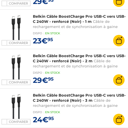
29€
95
COMPARER
Belkin Câble BoostCharge Pro USB-C vers USB-
C 240W - renforcé (Noir) - 1 m
Câble de
rechargement et de synchronisation à gaine
tressée 1 m USB-C vers USB-C 240W - Noir
DISPO
:
EN
STOCK
23€
95
COMPARER
Belkin Câble BoostCharge Pro USB-C vers USB-
C 240W - renforcé (Noir) - 2 m
Câble de
rechargement et de synchronisation à gaine
tressée 2 m USB-C vers USB-C 240W - Noir
DISPO
:
EN
STOCK
29€
95
COMPARER
Belkin Câble BoostCharge Pro USB-C vers USB-
C 240W - renforcé (Noir) - 3 m
Câble de
rechargement et de synchronisation à gaine
tressée 3 m USB-C vers USB-C 240W
DISPO
:
EN
STOCK
24€
95
COMPARER