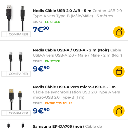
Nedis Câble USB 2.0 A/B - 5 m
Cordon USB 2.0
Type-A vers Type-B (Mâle/Mâle) - 5 mètres
DISPO
:
EN
STOCK
7€
90
COMPARER
Nedis Câble USB-A / USB-A - 2 m (Noir)
Câble
USB-A vers USB-A 2.0 - Mâle / Mâle - 2 m (Noir)
DISPO
:
EN
STOCK
9€
90
COMPARER
Nedis Câble USB-A vers micro-USB-B - 1 m
Câble de synchronisation USB 2.0 Type A vers
micro-USB 2.0 Type-B (1 m)
DISPO
:
ENTRE
7/15 JOURS
9€
90
COMPARER
Samsung EP-DA705 (noir)
Câble de