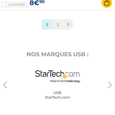
8€
90
COMPARER
(current)
1
2
NOS MARQUES USB :
USB
StarTech.com