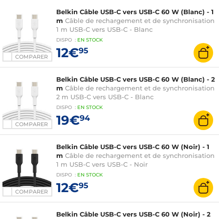
Belkin Câble USB-C vers USB-C 60 W (Blanc) - 1
m
Câble de rechargement et de synchronisation
1 m USB-C vers USB-C - Blanc
DISPO
:
EN
STOCK
12€
95
COMPARER
Belkin Câble USB-C vers USB-C 60 W (Blanc) - 2
m
Câble de rechargement et de synchronisation
2 m USB-C vers USB-C - Blanc
DISPO
:
EN
STOCK
19€
94
COMPARER
Belkin Câble USB-C vers USB-C 60 W (Noir) - 1
m
Câble de rechargement et de synchronisation
1 m USB-C vers USB-C - Noir
DISPO
:
EN
STOCK
12€
95
COMPARER
Belkin Câble USB-C vers USB-C 60 W (Noir) - 2