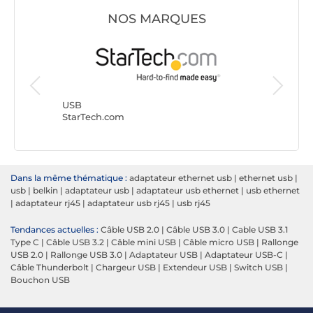
NOS MARQUES
USB
Goobay
USB
StarTech.com
Dans la même thématique :
adaptateur ethernet usb
|
ethernet usb
|
usb
|
belkin
|
adaptateur usb
|
adaptateur usb ethernet
|
usb ethernet
|
adaptateur rj45
|
adaptateur usb rj45
|
usb rj45
Tendances actuelles :
Câble USB 2.0
|
Câble USB 3.0
|
Cable USB 3.1
Type C
|
Câble USB 3.2
|
Câble mini USB
|
Câble micro USB
|
Rallonge
USB 2.0
|
Rallonge USB 3.0
|
Adaptateur USB
|
Adaptateur USB-C
|
Câble Thunderbolt
|
Chargeur USB
|
Extendeur USB
|
Switch USB
|
Bouchon USB