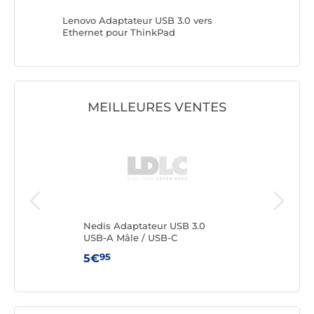
ning (M)
Lenovo Adaptateur USB 3.0 vers
SATECHI
Ethernet pour ThinkPad
Mâle ver
MEILLEURES VENTES
Nedis Adaptateur USB 3.0
Nedi
USB-A Mâle / USB-C
USB
95
5€
3€