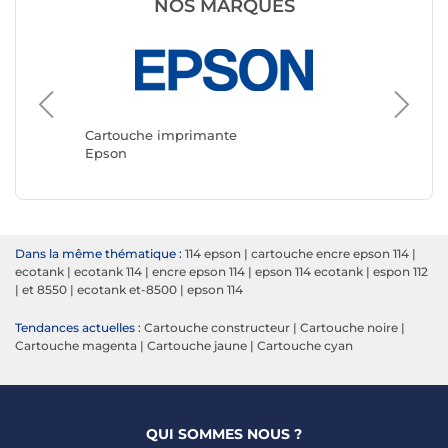
NOS MARQUES
Cartouc
Canon
Cartouche imprimante
Epson
Dans la même thématique :
114 epson
|
cartouche encre epson 114
|
ecotank
|
ecotank 114
|
encre epson 114
|
epson 114 ecotank
|
espon 112
|
et 8550
|
ecotank et-8500
|
epson 114
Tendances actuelles :
Cartouche constructeur
|
Cartouche noire
|
Cartouche magenta
|
Cartouche jaune
|
Cartouche cyan
QUI SOMMES NOUS ?