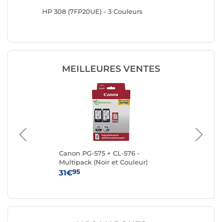
HP 308 (7FP20UE) - 3 Couleurs
HP 302X
MEILLEURES VENTES
Canon PG-575 + CL-576 -
Ca
Multipack (Noir et Couleur)
95
31€
15