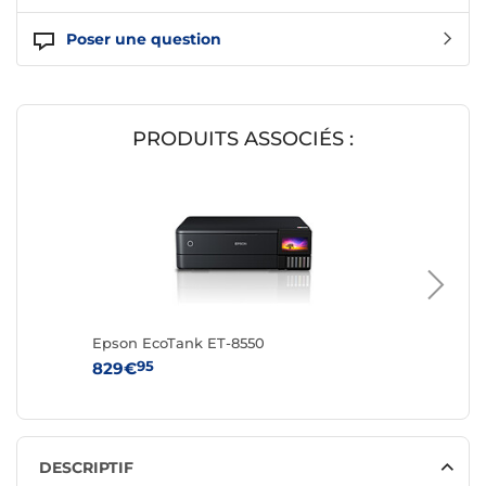
Poser une question
PRODUITS ASSOCIÉS :
Epson EcoTank ET-8550
Epson E
95
9
829€
649€
DESCRIPTIF