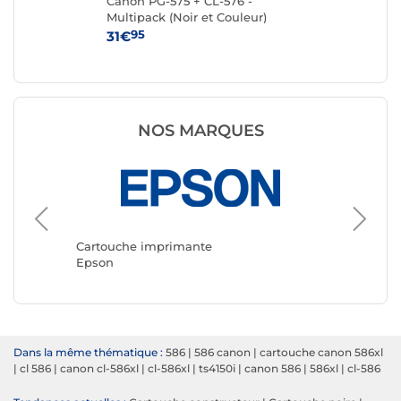
Canon PG-575 + CL-576 -
Ca
Multipack (Noir et Couleur)
95
31€
15
NOS MARQUES
Cartouche imprimante
Cartouc
Epson
Canon
Dans la même thématique :
586
|
586 canon
|
cartouche canon 586xl
|
cl 586
|
canon cl-586xl
|
cl-586xl
|
ts4150i
|
canon 586
|
586xl
|
cl-586