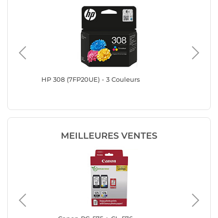
enta et
HP 308 (7FP20UE) - 3 Couleurs
HP 302X
MEILLEURES VENTES