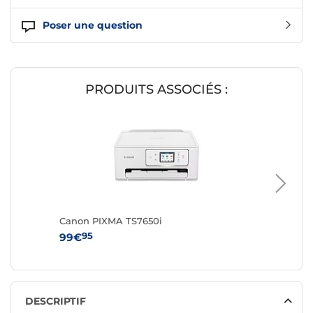
Poser une question
PRODUITS ASSOCIÉS :
Canon PIXMA TS7650i
Canon P
95
95
99€
74€
DESCRIPTIF