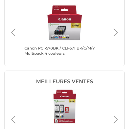
Canon PGI-570BK / CLI-571 BK/C/M/Y
UPrint 
Multipack 4 couleurs
brother
MEILLEURES VENTES