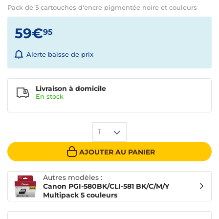
Pack de 5 cartouches d'encre pigmentée noire et couleurs
59€
95
Alerte baisse de prix
Livraison à domicile
En
stock
1
AJOUTER AU PANIER
Autres modèles :
Canon PGI-580BK/CLI-581 BK/C/M/Y
Multipack 5 couleurs