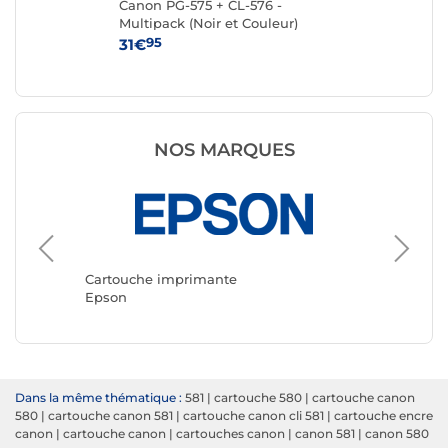
Canon PG-575 + CL-576 -
Ca
Multipack (Noir et Couleur)
95
31€
15
NOS MARQUES
Cartouche imprimante
Cartouc
Epson
Canon
Dans la même thématique :
581
|
cartouche 580
|
cartouche canon
580
|
cartouche canon 581
|
cartouche canon cli 581
|
cartouche encre
canon
|
cartouche canon
|
cartouches canon
|
canon 581
|
canon 580