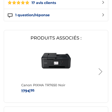
17 avis clients
1
question/réponse
PRODUITS ASSOCIÉS :
Canon PIXMA TR7650 Noir
Canon P
95
9
179€
249€