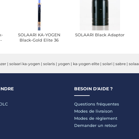
k-
SOLAARI KA-YOGEN
SOLAARI Black Adaptor
-
Black-Gold Elite 36
t
pouces - Manche Noir et
Or
azer
|
solaari ka-yogen
|
solaris
|
yogen
|
ka-yogen elite
|
solari
|
sabre
|
solaa
INDRE
BESOIN D'AIDE ?
LDLC
Questions fréquentes
Modes de livraison
Modes de règlement
Demander un retour