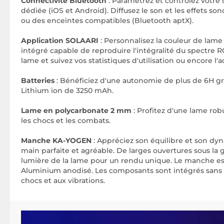
Connectivité Bluetooth
: Paramétrez et contrôlez votre 
dédiée (iOS et Android). Diffusez le son et les effets so
ou des enceintes compatibles (Bluetooth aptX).
Application SOLAARI
: Personnalisez la couleur de lame
intégré capable de reproduire l'intégralité du spectre RG
lame et suivez vos statistiques d'utilisation ou encore l
Batteries
: Bénéficiez d'une autonomie de plus de 6H gr
Lithium ion de 3250 mAh.
Lame en polycarbonate 2 mm
: Profitez d'une lame rob
les chocs et les combats.
Manche KA-YOGEN
: Appréciez son équilibre et son d
main parfaite et agréable. De larges ouvertures sous la g
lumière de la lame pour un rendu unique. Le manche es
Aluminium anodisé. Les composants sont intégrés sans 
chocs et aux vibrations.