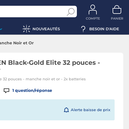
COMPTE
PANIER
NOUVEAUTÉS
BESOIN D'AIDE
nche Noir et Or
 Black-Gold Elite 32 pouces -
r
32 pouces - manche noir et or - 2x batteries
1
question/réponse
Alerte baisse de prix