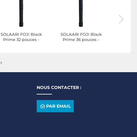
SOLAARI FOJI Black
SOLAARI FOJI Black
SOLAARI
Prime 32 pouces -
Prime 36 pouces -
Elite 
Manche Noir
Manche Noir
batteries
ri
NOUS CONTACTER :
PAR EMAIL