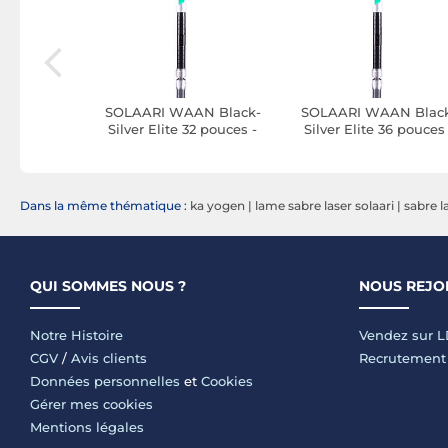
AN Black
SOLAARI WAAN Black-
SOLAARI WAAN Blac
ouces -
Silver Elite 32 pouces -
Silver Elite 36 pouces 
Noir
Manche Noir et Argent
Manche Noir et Argen
Dans la même thématique :
ka yogen
|
lame sabre laser solaari
|
sabre l
QUI SOMMES NOUS ?
NOUS REJO
Notre Histoire
Vendez sur 
CGV
/
Avis clients
Recrutement
Données personnelles
et
Cookies
Gérer mes cookies
Mentions légales