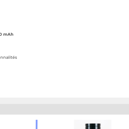
250 mAh
onnalités