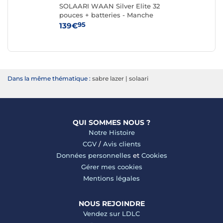
te
SOLAARI WAAN Silver Elite 32
SO
pouces + batteries - Manche
po
Argent
95
139€
79
Dans la même thématique :
sabre lazer
|
solaari
QUI SOMMES NOUS ?
Notre Histoire
CGV
/
Avis clients
Données personnelles
et
Cookies
Gérer mes cookies
Mentions légales
NOUS REJOINDRE
Vendez sur LDLC