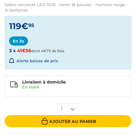
Sabre connecté LED RGB - lame 36 pouces - manche rouge -
2x batteries
119€
95
En 3x
3 x
41€56
dont 4€73 de frais
Alerte baisse de prix
Livraison à domicile
En
stock
1
AJOUTER AU PANIER