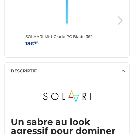
SOLAARI Mid-Grade PC Blade 36"
SOLAARI
95
95
18€
16€
DESCRIPTIF
Un sabre au look
agressif pour dominer