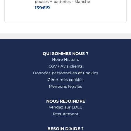
pouces + batteries - Manche
po
Argent
95
139€
79
QUI SOMMES NOUS ?
Notre Histoire
CGV
/
Avis clients
Données personnelles
et
Cookies
Gérer mes cookies
Mentions légales
NOUS REJOINDRE
Vendez sur LDLC
Recrutement
BESOIN D'AIDE ?