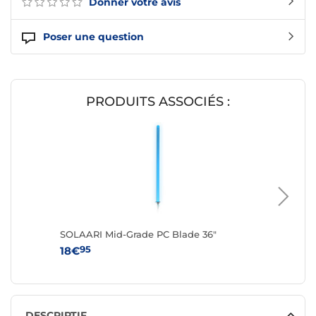
Donner votre avis
Poser une question
PRODUITS ASSOCIÉS :
SOLAARI Mid-Grade PC Blade 36"
SOLAARI
95
95
18€
16€
DESCRIPTIF