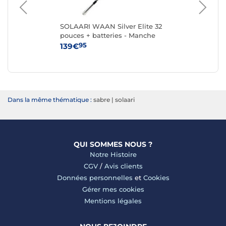
te
SOLAARI WAAN Silver Elite 32
SO
pouces + batteries - Manche
po
Argent
95
139€
79
Dans la même thématique :
sabre
|
solaari
QUI SOMMES NOUS ?
Notre Histoire
CGV
/
Avis clients
Données personnelles
et
Cookies
Gérer mes cookies
Mentions légales