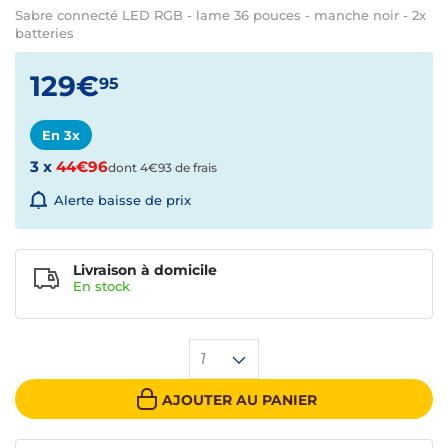
Sabre connecté LED RGB - lame 36 pouces - manche noir - 2x
batteries
129€
95
En 3x
3 x
44€96
dont 4€93 de frais
Alerte baisse de prix
Livraison à domicile
En
stock
1
AJOUTER AU PANIER