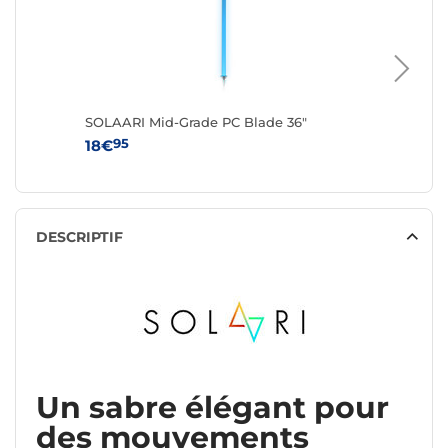
SOLAARI Mid-Grade PC Blade 36"
SOLAARI
95
95
18€
16€
DESCRIPTIF
Un sabre élégant pour
des mouvements