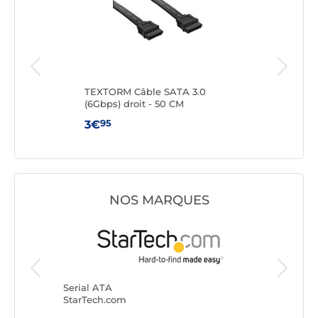
TEXTORM Câble SATA 3.0
Câbl
(6Gbps) droit - 50 CM
95
3€
3€
NOS MARQUES
Serial A
Génériq
Serial ATA
StarTech.com