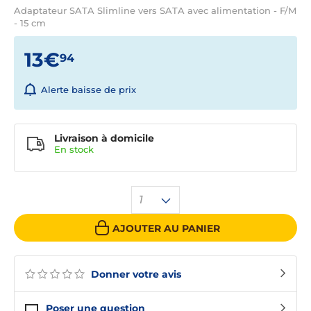
Adaptateur SATA Slimline vers SATA avec alimentation - F/M
- 15 cm
13€
94
Alerte baisse de prix
Livraison à domicile
En
stock
1
AJOUTER AU PANIER
Donner votre avis
Poser une question