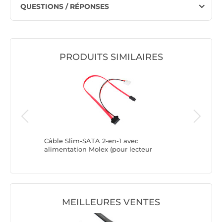
QUESTIONS / RÉPONSES
PRODUITS SIMILAIRES
Câble Slim-SATA 2-en-1 avec
StarTech
alimentation Molex (pour lecteur
verrouill
optique slim ou SSD 1.8'')
MEILLEURES VENTES