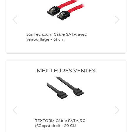
nées
StarTech.com Câble SATA avec
StarTech
verrouillage - 61 cm
verrouil
MEILLEURES VENTES
TEXTORM Câble SATA 3.0
Câbl
(6Gbps) droit - 50 CM