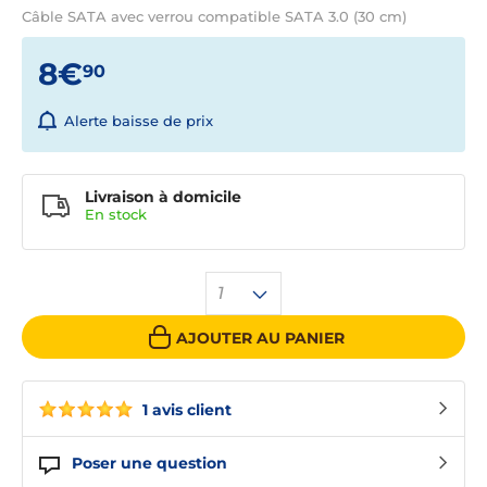
Câble SATA avec verrou compatible SATA 3.0 (30 cm)
8€
90
Alerte baisse de prix
Livraison à domicile
En
stock
1
AJOUTER AU PANIER
1 avis client
Poser une question