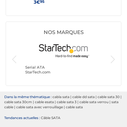
95
3€
3€
NOS MARQUES
Serial A
Génériq
Serial ATA
StarTech.com
Dans la même thématique :
cabla sata
|
cable dd sata
|
cable sata 30
|
cable sata 30cm
|
cable esata
|
cable sata 3
|
cable sata verrou
|
sata
cable
|
cable sata avec verrouillage
|
cable sata
Tendances actuelles :
Câble SATA