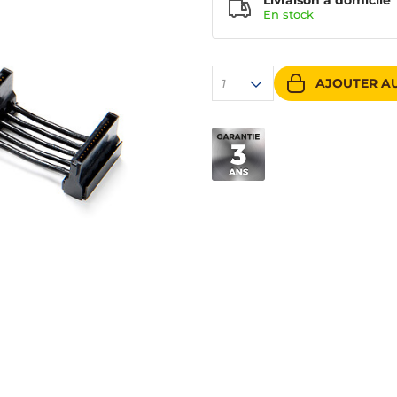
Livraison à domicile
En
stock
AJOUTER AU
1