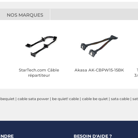
NOS MARQUES
StarTech.com Câble
Akasa AK-CBPW15-15BK
répartiteur
3
d'alimentation SATA
vers 4x SATA
 bequiet
|
cable sata power
|
be quiet! cable
|
cable be quiet
|
sata cable
|
sa
INDRE
BESOIN D'AIDE ?