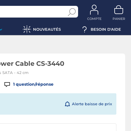
COMPTE
PANIER
NOUVEAUTÉS
BESOIN D'AIDE
ower Cable CS-3440
s SATA - 42 cm
1
question/réponse
Alerte baisse de prix