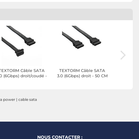
TEXTORM Câble SATA
TEXTORM Câble SATA
StarTec
.0 (6Gbps) droit/coudé -
3.0 (6Gbps) droit - 50 CM
d'e
50 CM
d'aliment
broches 
ta power
|
cable sata
NOUS CONTACTER :