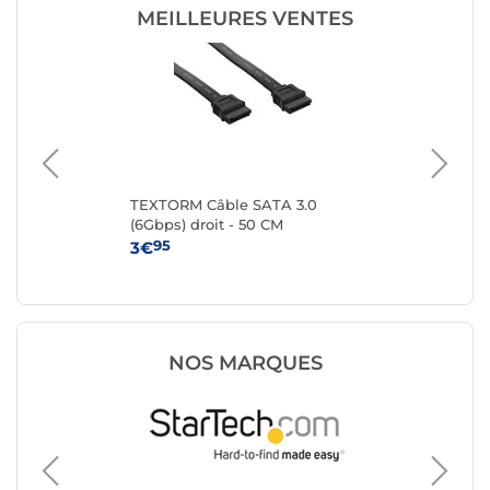
MEILLEURES VENTES
TEXTORM Câble SATA 3.0
Câ
(6Gbps) droit - 50 CM
95
3€
3€
NOS MARQUES
Serial A
Génériq