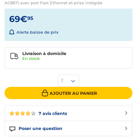
AC867) avec port Fast Ethernet et prise intégrée
69€
95
Alerte baisse de prix
Livraison à domicile
En
stock
1
AJOUTER AU PANIER
7 avis clients
Poser une question