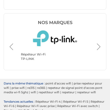
NOS MARQUES
Répéteu
Fritz!
Répéteur Wi-Fi
TP-LINK
Dans la même thématique :
point d'acces wifi
|
prise repeteur pour
wifi
|
prise wifi
|
re315
|
re365
|
repeteur de signal point d'acces pont
media wi-fi 5ghz
|
wifi
|
repetiteur wifi
|
repeteur
|
repeteur wifi
Tendances actuelles :
Répéteur Wi-Fi 4
|
Répéteur Wi-Fi 5
|
Répéteur
Wi-Fi 6
|
Répéteur Wi-Fi avec prise
|
Répéteur Wi-Fi avec switch
|