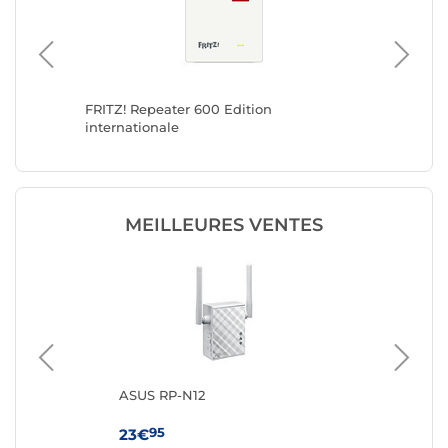
 3
FRITZ! Repeater 600 Edition
TP-LINK
internationale
MEILLEURES VENTES
ASUS RP-N12
TP
95
23€
59