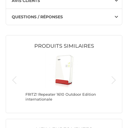
AVIS CLIENTS
QUESTIONS / RÉPONSES
PRODUITS SIMILAIRES
ender
FRITZ! Repeater 1610 Outdoor Edition
FRITZ! M
internationale
Edition 