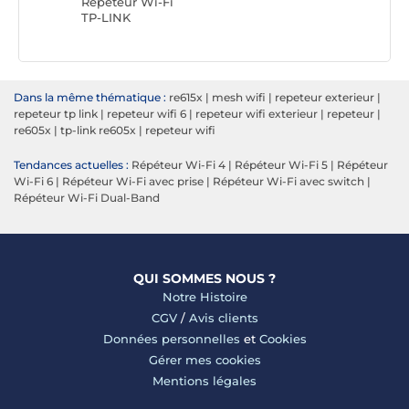
Répéteur Wi-Fi
TP-LINK
Dans la même thématique :
re615x
|
mesh wifi
|
repeteur exterieur
|
repeteur tp link
|
repeteur wifi 6
|
repeteur wifi exterieur
|
repeteur
|
re605x
|
tp-link re605x
|
repeteur wifi
Tendances actuelles :
Répéteur Wi-Fi 4
|
Répéteur Wi-Fi 5
|
Répéteur
Wi-Fi 6
|
Répéteur Wi-Fi avec prise
|
Répéteur Wi-Fi avec switch
|
Répéteur Wi-Fi Dual-Band
QUI SOMMES NOUS ?
Notre Histoire
CGV
/
Avis clients
Données personnelles
et
Cookies
Gérer mes cookies
Mentions légales