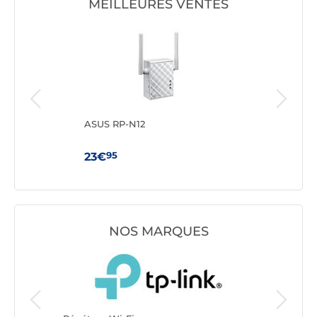
MEILLEURES VENTES
ASUS RP-N12
TP-
95
23€
59
NOS MARQUES
Répéteur
Fritz!