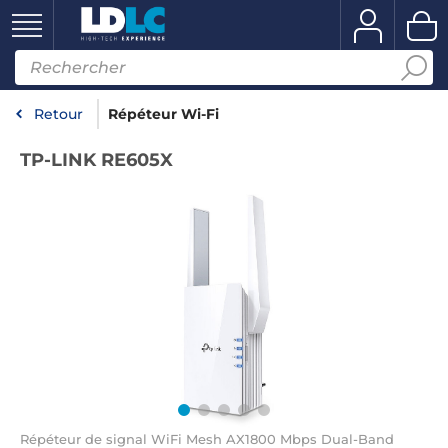
Retour
Répéteur Wi-Fi
TP-LINK RE605X
Répéteur de signal WiFi Mesh AX1800 Mbps Dual-Band