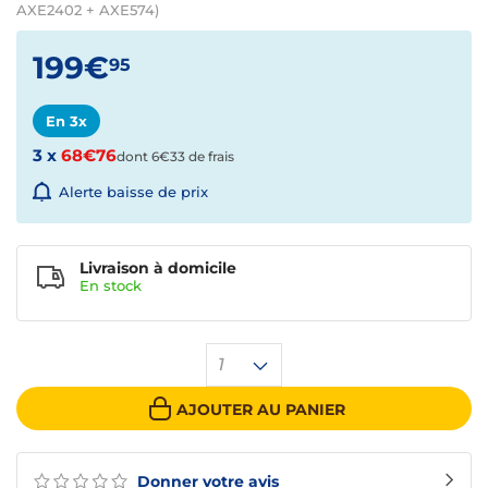
AXE2402 + AXE574)
199€
95
En 3x
3 x
68€76
dont 6€33 de frais
Alerte baisse de prix
Livraison à domicile
En
stock
1
AJOUTER AU PANIER
Donner votre avis