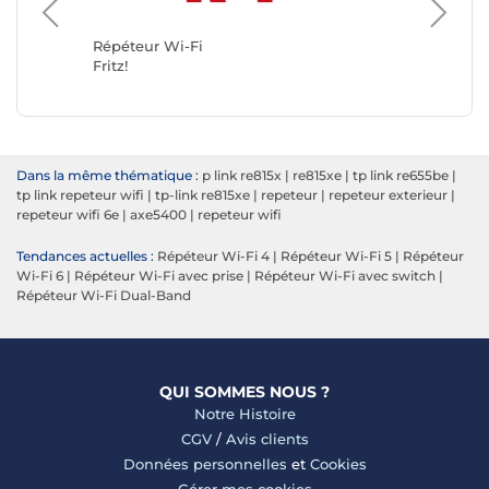
Répéteur Wi-Fi
Répéteu
Fritz!
TP-LINK
Dans la même thématique :
p link re815x
|
re815xe
|
tp link re655be
|
tp link repeteur wifi
|
tp-link re815xe
|
repeteur
|
repeteur exterieur
|
repeteur wifi 6e
|
axe5400
|
repeteur wifi
Tendances actuelles :
Répéteur Wi-Fi 4
|
Répéteur Wi-Fi 5
|
Répéteur
Wi-Fi 6
|
Répéteur Wi-Fi avec prise
|
Répéteur Wi-Fi avec switch
|
Répéteur Wi-Fi Dual-Band
QUI SOMMES NOUS ?
Notre Histoire
CGV
/
Avis clients
Données personnelles
et
Cookies