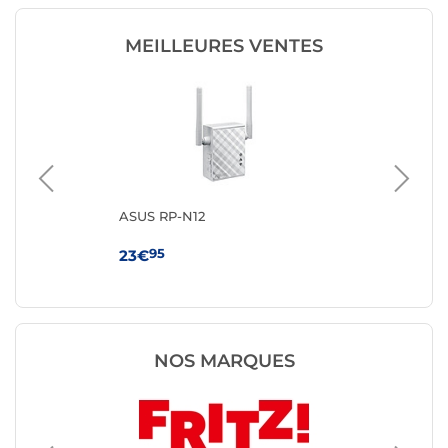
MEILLEURES VENTES
ASUS RP-N12
TP
95
23€
59
NOS MARQUES