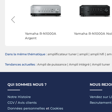
MAN i560
Yamaha R-N1000A
Yamaha R-N1000A Noi
id Noir
Argent
Dans la même thématique :
amplificateur tuner
|
ampli
|
ampli hifi
|
am
Tendances actuelles :
Ampli de puissance
|
Ampli intégré
|
Ampli tuner
QUI SOMMES NOUS ?
NOUS REJO
Notre Histoire
Vendez sur 
CGV
/
Avis clients
Recrutement
Données personnelles
et
Cookies