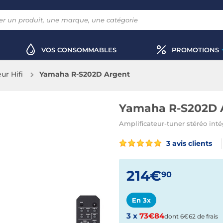
VOS CONSOMMABLES
PROMOTIONS
ur Hifi
Yamaha R-S202D Argent
Yamaha R-S202D 
Amplificateur-tuner stéréo in
3 avis clients
214€
90
En 3x
3 x
73€84
dont 6€62 de frais