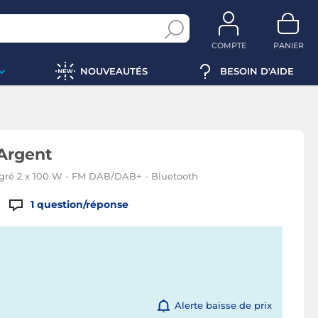
COMPTE
PANIER
NOUVEAUTÉS
BESOIN D'AIDE
Argent
tégré 2 x 100 W - FM DAB/DAB+ - Bluetooth
1
question/réponse
Alerte baisse de prix