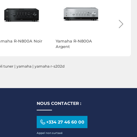
amaha R-N800A Noir
Yamaha R-N800A
Cambridg
Argent
R100D
i tuner
|
yamaha
|
yamaha r-s202d
NOUS CONTACTER :
+334 27 46 60 00
Appel non surtaxé