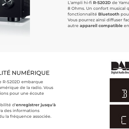
L'ampli hi-fi
R-S202D
de Yama
8 Ohms. Un confort musical 
fonctionnalité
Bluetooth
pour
Vous pourrez ainsi diffuser 
autre
appareil compatible
en
LITÉ NUMÉRIQUE
, le R-S202D embarque
mérique de la radio. Vous
ations pour une écoute
ilité d'
enregistrer jusqu'à
era des informations
u la fréquence associée.