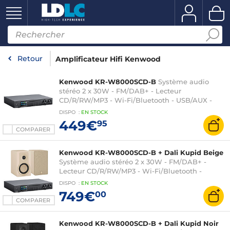
Retour
Amplificateur Hifi Kenwood
Kenwood KR-W8000SCD-B
Système audio
stéréo 2 x 30W - FM/DAB+ - Lecteur
CD/R/RW/MP3 - Wi-Fi/Bluetooth - USB/AUX -
Spotify Connect - Ecran couleur TFT 3.2"
DISPO
:
EN
STOCK
449€
95
COMPARER
Kenwood KR-W8000SCD-B + Dali Kupid Beige
Système audio stéréo 2 x 30W - FM/DAB+ -
Lecteur CD/R/RW/MP3 - Wi-Fi/Bluetooth -
USB/AUX - Spotify Connect - Ecran couleur TFT
DISPO
:
EN
STOCK
3.2" + Enceinte bibliothèque compacte 120W (par
749€
00
paire)
COMPARER
Kenwood KR-W8000SCD-B + Dali Kupid Noir