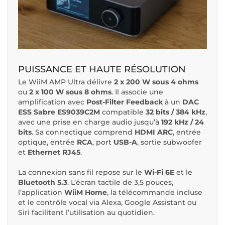
PUISSANCE ET HAUTE RÉSOLUTION
Le WiiM AMP Ultra délivre
2 x 200 W sous 4 ohms
ou
2 x 100 W sous 8 ohms
. Il associe une
amplification avec
Post-Filter Feedback
à un
DAC
ESS Sabre ES9039C2M
compatible
32 bits / 384 kHz
,
avec une prise en charge audio jusqu’à
192 kHz / 24
bits
. Sa connectique comprend
HDMI ARC
, entrée
optique, entrée
RCA
, port
USB-A
, sortie subwoofer
et
Ethernet RJ45
.
La connexion sans fil repose sur le
Wi-Fi 6E
et le
Bluetooth 5.3
. L’écran tactile de 3,5 pouces,
l’application
WiiM Home
, la télécommande incluse
et le contrôle vocal via Alexa, Google Assistant ou
Siri facilitent l’utilisation au quotidien.