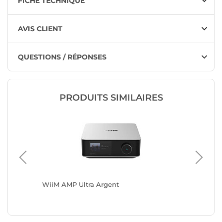
FICHE TECHNIQUE
AVIS CLIENT
QUESTIONS / RÉPONSES
PRODUITS SIMILAIRES
640
WiiM AMP Ultra Argent
WiiM Vi