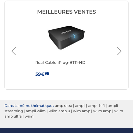
MEILLEURES VENTES
Real Cable iPlug-BTR-HD
Ned
Ada
95
59€
14
Dans la même thématique :
amp ultra
|
ampli
|
ampli hifi
|
ampli
streaming
|
ampli wiim
|
wiim amp u
|
wim amp
|
wiim amp
|
wiim
amp ultra
|
wiim