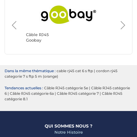
Câble RJ45
Câble R
Goobay
Génériq
Dans la même thématique :
cable rj45 cat 6 s ftp
|
cordon rj45
categorie 7 s ftp 5 m (orange)
Tendances actuelles :
Câble RJ45 catégorie 5e
|
Câble RJ45 catégorie
6
|
Câble RJ45 catégorie 6a
|
Câble RJ45 catégorie 7
|
Câble RJ45
catégorie 8.1
QUI SOMMES NOUS ?
Notre Histoire