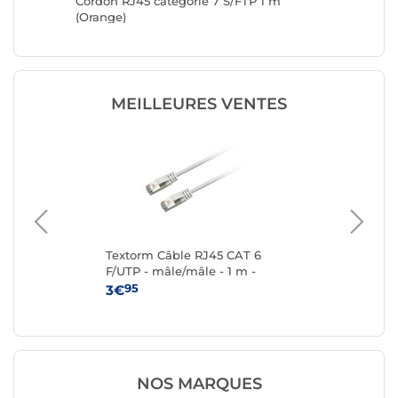
Cordon RJ45 catégorie 7 S/FTP 1 m
Cordon 
(Orange)
(Orange
MEILLEURES VENTES
 6a
Textorm Câble RJ45 CAT 6
Te
F/UTP - mâle/mâle - 1 m -
F/U
Blanc
95
3€
4
NOS MARQUES