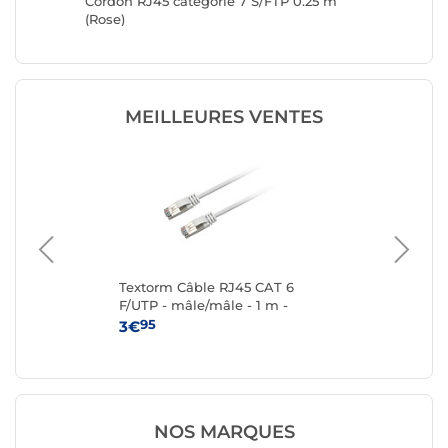
Cordon RJ45 catégorie 7 S/FTP 0.25 m
Cordon 
(Rose)
(Rose)
MEILLEURES VENTES
Textorm Câble RJ45 CAT 6
Te
F/UTP - mâle/mâle - 1 m -
F/U
Blanc
95
3€
4
NOS MARQUES