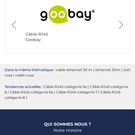
Câble RJ45
Câble R
Goobay
Génériq
Dans la même thématique :
cable ethernet 30 m
|
ethernet 30m
|
rj45
rose
|
cable rose
Tendances actuelles :
Câble RJ45 catégorie 5e
|
Câble RJ45 catégorie
6
|
Câble RJ45 catégorie 6a
|
Câble RJ45 catégorie 7
|
Câble RJ45
catégorie 8.1
QUI SOMMES NOUS ?
Notre Histoire