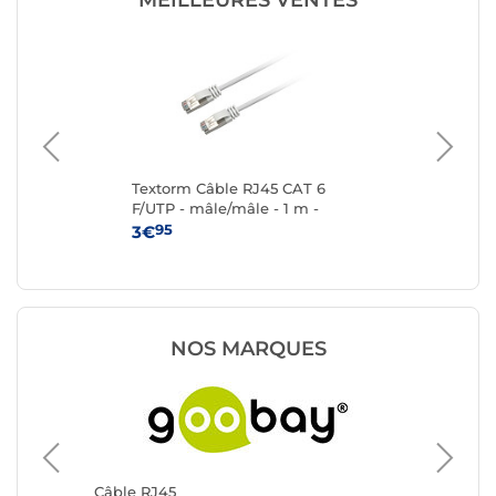
MEILLEURES VENTES
T
Textorm Câble RJ45 CAT 6
Te
-
F/UTP - mâle/mâle - 1 m -
F/U
Blanc
95
3€
4
NOS MARQUES
Câble RJ45
Câble R