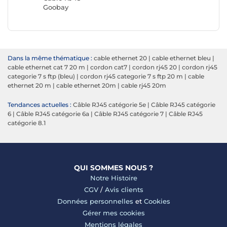
Goobay
Génériq
Dans la même thématique :
cable ethernet 20
|
cable ethernet bleu
|
cable ethernet cat 7 20 m
|
cordon cat7
|
cordon rj45 20
|
cordon rj45
categorie 7 s ftp (bleu)
|
cordon rj45 categorie 7 s ftp 20 m
|
cable
ethernet 20 m
|
cable ethernet 20m
|
cable rj45 20m
Tendances actuelles :
Câble RJ45 catégorie 5e
|
Câble RJ45 catégorie
6
|
Câble RJ45 catégorie 6a
|
Câble RJ45 catégorie 7
|
Câble RJ45
catégorie 8.1
QUI SOMMES NOUS ?
Notre Histoire
CGV
/
Avis clients
Données personnelles
et
Cookies
Gérer mes cookies
Mentions légales