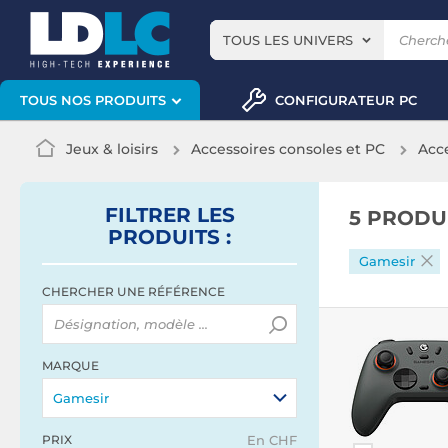
TOUS LES UNIVERS
CONFIGURATEUR PC
TOUS NOS PRODUITS
Jeux & loisirs
Accessoires consoles et PC
Acc
FILTRER
LES
5 PRODU
PRODUITS
:
Gamesir
CHERCHER UNE RÉFÉRENCE
MARQUE
Gamesir
PRIX
En CHF