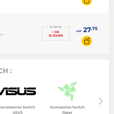
DISPO
27
.75
CHF
+ DE
tch
15 JOURS
H :
Accesso
G
Accessoires Switch
Accessoires Switch
ASUS
Razer