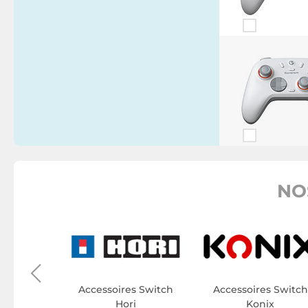
NO
s Switch
hi
Accessoires Switch
Accessoires Switch
Hori
Konix