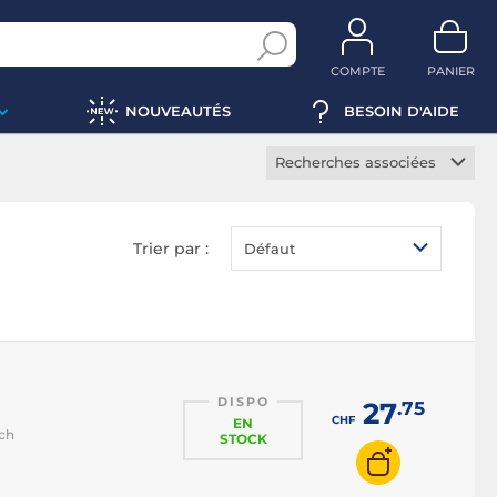
COMPTE
PANIER
NOUVEAUTÉS
BESOIN D'AIDE
Recherches associées
Manette Switch
Casque Switch
Trier par :
Défaut
Carte mémoire Switch
DISPO
27
.75
CHF
EN
tch
STOCK