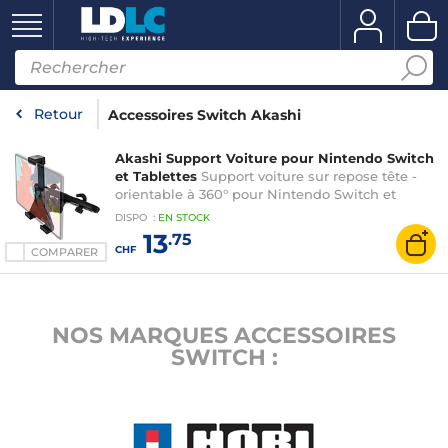
Retour
Accessoires Switch Akashi
Akashi Support Voiture pour Nintendo Switch
et Tablettes
Support voiture sur repose tête -
orientable à 360° pour Nintendo Switch et
Tablettes 7" à 11"
DISPO
:
EN
STOCK
13
.75
CHF
COMPARER
NOS MARQUES ACCESSOIRES
SWITCH :