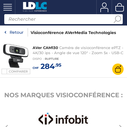
Retour
Visioconférence AVerMedia Technologies
AVer CAM130
Caméra de visioconférence ePTZ -
4K/30 ips - Angle de vue 120° - Zoom 5x - USB-C
DISPO
:
RUPTURE
284
.95
CHF
COMPARER
NOS MARQUES VISIOCONFÉRENCE :