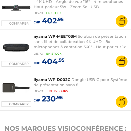
- 4K UHD - Angle de vue 116° - 4 microphones -
Haut-parleur 5W - Zoom 5x - USB
DISPO
:
EN
STOCK
402
.95
CHF
COMPARER
iiyama WP-MEET03M
Solution de présentation
sans fil et de collaboration 4K UHD - 8x
microphones à captation 360° - Haut-parleur 1x
3W - USB-C
DISPO
:
EN
STOCK
404
.95
CHF
COMPARER
iiyama WP D002C
Dongle USB-C pour Système
de présentation sans fil
DISPO
:
+ DE
15 JOURS
230
.95
CHF
COMPARER
NOS MARQUES VISIOCONFÉRENCE :