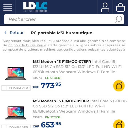
Retour
PC portable MSI bureautique
Surprenant mais bien réel, MSI propose aussi une gamme très complète
de
pc pour la bureautique
. Cette gamme aux lignes sobres et épurées se
compose de plusieurs machines aux configurations puissantes adaptées à
l’exécution de logiciels lourds et gourmands en ressources. Avec un
pc
portable msi bureautique
, travaillez sereinement sur vos logiciels de CAO
MSI Modern 13 F13MOG-075FR
Intel Core i5-
sans ralentissements ! Puissance, élégance, mobilité, équipez-vous
1334U 16 Go SSD 512 Go 13.3" LED Full HD Wi-Fi
comme un pro avec notre sélection d’
ordinateurs portables MSI
!
6E/Bluetooth Webcam Windows 11 Famille
DISPO
:
EN
STOCK
773
.95
CHF
COMPARER
MSI Modern 13 F1MOG-090FR
Intel Core 5 120U 16
Go SSD 512 Go 13.3" LED Full HD Wi-Fi
6E/Bluetooth Webcam Windows 11 Famille
DISPO
:
EN
STOCK
653
.95
CHF
COMPARER