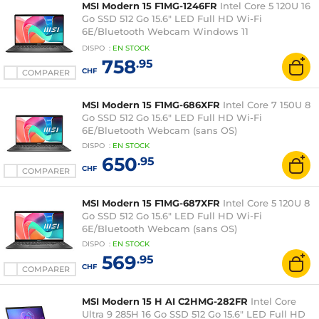
MSI Modern 15 F1MG-1246FR
Intel Core 5 120U 16
Go SSD 512 Go 15.6" LED Full HD Wi-Fi
6E/Bluetooth Webcam Windows 11
Professionnel
DISPO
:
EN
STOCK
758
.95
CHF
COMPARER
MSI Modern 15 F1MG-686XFR
Intel Core 7 150U 8
Go SSD 512 Go 15.6" LED Full HD Wi-Fi
6E/Bluetooth Webcam (sans OS)
DISPO
:
EN
STOCK
650
.95
CHF
COMPARER
MSI Modern 15 F1MG-687XFR
Intel Core 5 120U 8
Go SSD 512 Go 15.6" LED Full HD Wi-Fi
6E/Bluetooth Webcam (sans OS)
DISPO
:
EN
STOCK
569
.95
CHF
COMPARER
MSI Modern 15 H AI C2HMG-282FR
Intel Core
Ultra 9 285H 16 Go SSD 512 Go 15.6" LED Full HD